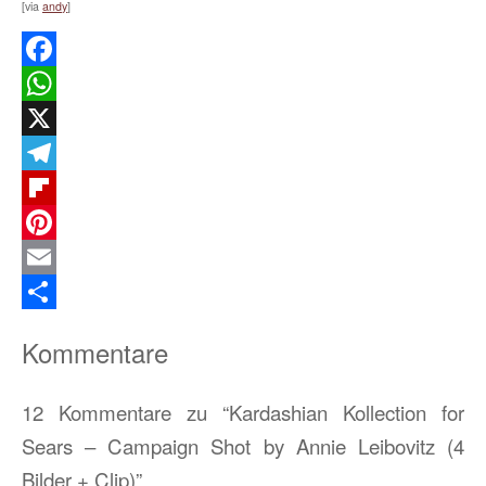
[via
andy
]
Facebook
WhatsApp
X
Telegram
Flipboard
Pinterest
Email
Teilen
Kommentare
12 Kommentare zu “Kardashian Kollection for
Sears – Campaign Shot by Annie Leibovitz (4
Bilder + Clip)”