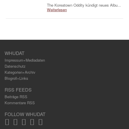
The Koreatown Oddity kündigt neues Albu...
Weiterlesen
WHUDAT
Impressum+Mediadaten
Datenschutz
Kategorien+Archiv
Blogroll+Links
RSS FEEDS
Beiträge RSS
Kommentare RSS
FOLLOW WHUDAT