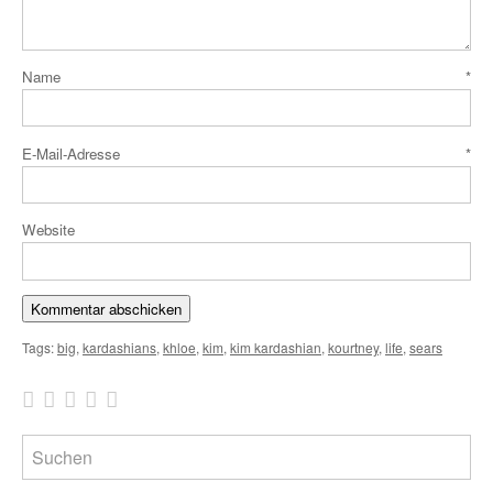
Name
*
E-Mail-Adresse
*
Website
Tags:
big
,
kardashians
,
khloe
,
kim
,
kim kardashian
,
kourtney
,
life
,
sears