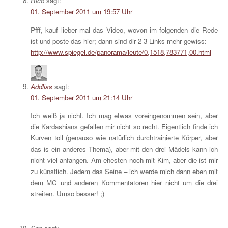
Rico
sagt:
01. September 2011 um 19:57 Uhr
Pfff, kauf lieber mal das Video, wovon im folgenden die Rede
ist und poste das hier; dann sind dir 2-3 Links mehr gewiss:
http://www.spiegel.de/panorama/leute/0,1518,783771,00.html
Addliss
sagt:
01. September 2011 um 21:14 Uhr
Ich weiß ja nicht. Ich mag etwas voreingenommen sein, aber
die Kardashians gefallen mir nicht so recht. Eigentlich finde ich
Kurven toll (genauso wie natürlich durchtrainierte Körper, aber
das is ein anderes Thema), aber mit den drei Mädels kann ich
nicht viel anfangen. Am ehesten noch mit Kim, aber die ist mir
zu künstlich. Jedem das Seine – ich werde mich dann eben mit
dem MC und anderen Kommentatoren hier nicht um die drei
streiten. Umso besser! ;)