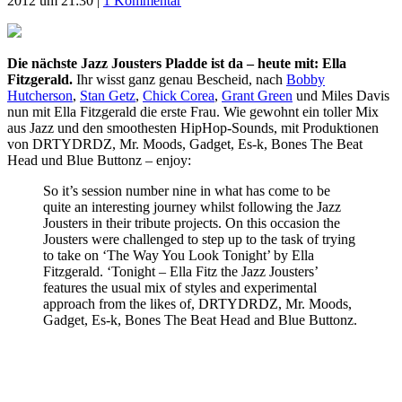
2012 um 21:30
|
1 Kommentar
Die nächste Jazz Jousters Pladde ist da – heute mit: Ella
Fitzgerald.
Ihr wisst ganz genau Bescheid, nach
Bobby
Hutcherson
,
Stan Getz
,
Chick Corea
,
Grant Green
und Miles Davis
nun mit Ella Fitzgerald die erste Frau. Wie gewohnt ein toller Mix
aus Jazz und den smoothesten HipHop-Sounds, mit Produktionen
von DRTYDRDZ, Mr. Moods, Gadget, Es-k, Bones The Beat
Head und Blue Buttonz – enjoy:
So it’s session number nine in what has come to be
quite an interesting journey whilst following the Jazz
Jousters in their tribute projects. On this occasion the
Jousters were challenged to step up to the task of trying
to take on ‘The Way You Look Tonight’ by Ella
Fitzgerald. ‘Tonight – Ella Fitz the Jazz Jousters’
features the usual mix of styles and experimental
approach from the likes of, DRTYDRDZ, Mr. Moods,
Gadget, Es-k, Bones The Beat Head and Blue Buttonz.