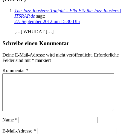
The Jazz Jousters: Tonight – Ella Fitz the Jazz Jousters |
ITSRAP.de
sagt:
27. September 2012 um 15:30 Uhr
[…] WHUDAT […]
Schreibe einen Kommentar
Deine E-Mail-Adresse wird nicht veröffentlicht.
Erforderliche
Felder sind mit
*
markiert
Kommentar
*
Name
*
E-Mail-Adresse
*