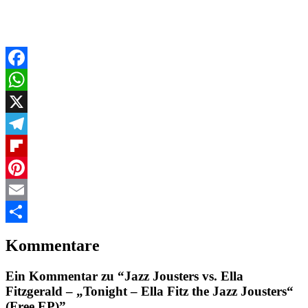
Facebook
WhatsApp
X
Telegram
Flipboard
Pinterest
Email
Teilen
Kommentare
Ein Kommentar zu “Jazz Jousters vs. Ella
Fitzgerald – „Tonight – Ella Fitz the Jazz Jousters“
(Free EP)”