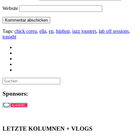
Website
Tags:
chick corea
,
ella
,
ep
,
hiphop
,
jazz jousters
,
lab off sessions
,
tonight
Sponsors:
LETZTE KOLUMNEN + VLOGS