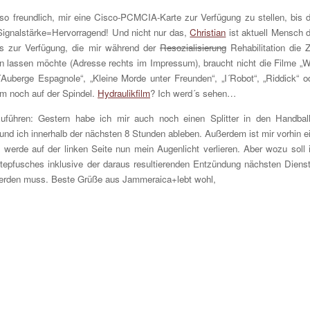
o freundlich, mir eine Cisco-PCMCIA-Karte zur Verfügung zu stellen, bis 
Signalstärke=Hervorragend! Und nicht nur das,
Christian
ist aktuell Mensch 
s zur Verfügung, die mir während der
Resozialisierung
Rehabilitation die Z
n lassen möchte (Adresse rechts im Impressum), braucht nicht die Filme „
´Auberge Espagnole“, „Kleine Morde unter Freunden“, „I´Robot“, „Riddick“ o
m noch auf der Spindel.
Hydraulikfilm
? Ich werd´s sehen…
uführen: Gestern habe ich mir auch noch einen Splitter in den Handbal
 und ich innerhalb der nächsten 8 Stunden ableben. Außerdem ist mir vorhin e
 werde auf der linken Seite nun mein Augenlicht verlieren. Aber wozu soll 
tepfusches inklusive der daraus resultierenden Entzündung nächsten Diens
werden muss. Beste Grüße aus Jammeraica+lebt wohl,