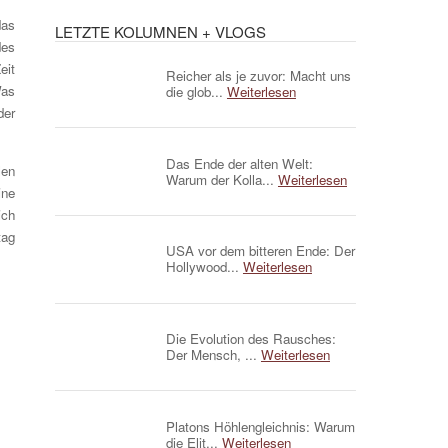
das
LETZTE KOLUMNEN + VLOGS
des
eit
Reicher als je zuvor: Macht uns
Was
die glob...
Weiterlesen
der
Das Ende der alten Welt:
len
Warum der Kolla...
Weiterlesen
ine
ich
tag
USA vor dem bitteren Ende: Der
Hollywood...
Weiterlesen
Die Evolution des Rausches:
Der Mensch, ...
Weiterlesen
Platons Höhlengleichnis: Warum
die Elit...
Weiterlesen