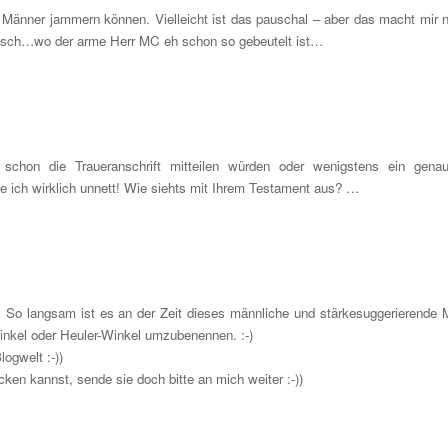
 Männer jammern können. Vielleicht ist das pauschal – aber das macht mir n
ragisch…wo der arme Herr MC eh schon so gebeutelt ist…
 schon die Traueranschrift mitteilen würden oder wenigstens ein gena
de ich wirklich unnett! Wie siehts mit Ihrem Testament aus? …
e. So langsam ist es an der Zeit dieses männliche und stärkesuggerierende
nkel oder Heuler-Winkel umzubenennen. :-)
ogwelt :-))
ken kannst, sende sie doch bitte an mich weiter :-))