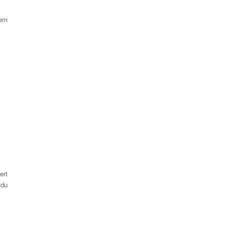
nem
ert
 du