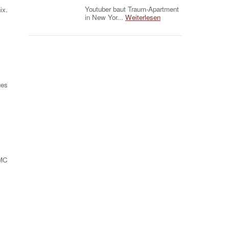
Youtuber baut Traum-Apartment
ix.
in New Yor...
Weiterlesen
ues
 MC