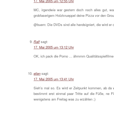
17. Mai 2005 um 12:55 Uhr
MC, irgendwie war gestern doch noch alles gut, wa
grobfaserigem Holzknueppel deine Pizza vor den Grou
@buem: Die DVDs sind alle handsigniert, die wird er d
Ralf
sagt:
17. Mai 2005 um 13:12 Uhr
OK, ich pack die Porno … ähmmm Qualitätsspielfilme
elien
sagt:
17. Mai 2005 um 13:41 Uhr
Sieh’s mal so. Es wird er Zeitpunkt kommen, ab da 
bestimmt erst einmal paar Tritte auf die Füße, ne 
wenigstens am Freitag was zu erzählen ;)