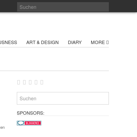
USNESS
ART & DESIGN
DIARY
MORE
SPONSORS:
ten