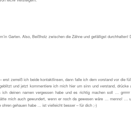
m’in Garten. Also, Beißholz zwischen die Zähne und gefälligst durchhalten! 
rst zerreiß ich beide kontaktlinsen, dann falle ich dem vorstand vor die fü
 geblitzt und jetzt kommentiere ich mich hier um sinn und verstand, drücke 
 ich deinen namen vergessen habe und es richtig machen soll … grrrrr
… hätte mich auch gewundert, wenn er noch da gewesen wäre … menno! … 
 ohren gehauen habe … ist vielleicht besser – für dich ;-)