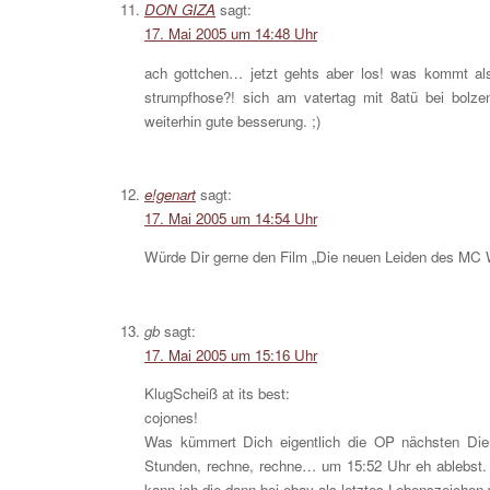
DON GIZA
sagt:
17. Mai 2005 um 14:48 Uhr
ach gottchen… jetzt gehts aber los! was kommt als
strumpfhose?! sich am vatertag mit 8atü bei bolz
weiterhin gute besserung. ;)
e!genart
sagt:
17. Mai 2005 um 14:54 Uhr
Würde Dir gerne den Film „Die neuen Leiden des MC Wi
gb
sagt:
17. Mai 2005 um 15:16 Uhr
KlugScheiß at its best:
cojones!
Was kümmert Dich eigentlich die OP nächsten Diens
Stunden, rechne, rechne… um 15:52 Uhr eh ablebst. N
kann ich die dann bei ebay als letztes Lebenszeichen