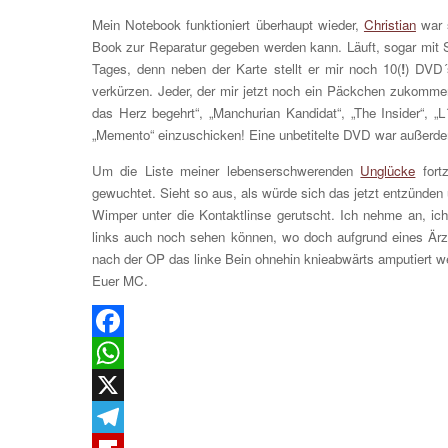
Mein Notebook funktioniert überhaupt wieder,
Christian
war s
Book zur Reparatur gegeben werden kann. Läuft, sogar mit 
Tages, denn neben der Karte stellt er mir noch 10(
!
) DVD´
verkürzen. Jeder, der mir jetzt noch ein Päckchen zukomme
das Herz begehrt“, „Manchurian Kandidat“, „The Insider“, „L
„Memento“ einzuschicken! Eine unbetitelte DVD war außerde
Um die Liste meiner lebenserschwerenden
Unglücke
fortz
gewuchtet. Sieht so aus, als würde sich das jetzt entzünden
Wimper unter die Kontaktlinse gerutscht. Ich nehme an, ich
links auch noch sehen können, wo doch aufgrund eines Ärz
nach der OP das linke Bein ohnehin knieabwärts amputiert 
Euer MC.
Facebook
WhatsApp
X