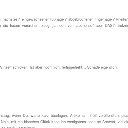
 nächstes? eingewachsener fußnagel? abgebrochener fingernagel? kneife
en die haxen verdrehen, zeugt ja noch von „cochones“ aber DAS?! trotz
nsel“ schicken. Ist aber noch nicht fertiggedreht… Schade eigentlich.
tag, wenn Du, warte kurz überlegen, Artikel um 7:52 veröffentlicht plu
aja, mit ein bisschen Glück krieg ich wenigstens noch ne Antwort, viellei
 von McW versteigern.