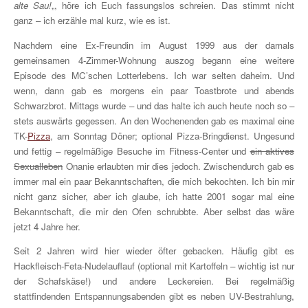
alte Sau!
„, höre ich Euch fassungslos schreien. Das stimmt nicht
ganz – ich erzähle mal kurz, wie es ist.
Nachdem eine Ex-Freundin im August 1999 aus der damals
gemeinsamen 4-Zimmer-Wohnung auszog begann eine weitere
Episode des MC’schen Lotterlebens. Ich war selten daheim. Und
wenn, dann gab es morgens ein paar Toastbrote und abends
Schwarzbrot. Mittags wurde – und das halte ich auch heute noch so –
stets auswärts gegessen. An den Wochenenden gab es maximal eine
TK-
Pizza
, am Sonntag Döner; optional Pizza-Bringdienst. Ungesund
und fettig – regelmäßige Besuche im Fitness-Center und
ein aktives
Sexualleben
Onanie erlaubten mir dies jedoch. Zwischendurch gab es
immer mal ein paar Bekanntschaften, die mich bekochten. Ich bin mir
nicht ganz sicher, aber ich glaube, ich hatte 2001 sogar mal eine
Bekanntschaft, die mir den Ofen schrubbte. Aber selbst das wäre
jetzt 4 Jahre her.
Seit 2 Jahren wird hier wieder öfter gebacken. Häufig gibt es
Hackfleisch-Feta-Nudelauflauf (optional mit Kartoffeln – wichtig ist nur
der Schafskäse!) und andere Leckereien. Bei regelmäßig
stattfindenden Entspannungsabenden gibt es neben UV-Bestrahlung,