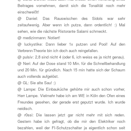
Beitrages vornehmen, damit sich die Tonalität noch mehr
einschweißt!
@ Daniel: Das Rauswischen des Sidols war sehr
zeitaufwenig. Aber wenn ich putze, dann ordentlich! :) Mal
sehen, wie die nächste Ristorante Salami schmeckt.
@ medizinmann: Notiert!
@ luckystike: Dann lieber 1x putzen und Pool! Auf den
Verbrenn-Theorie bin ich doch auch reingefallen.
@ pulsiv: 2,8 sind nicht 4 (oder 6, ich weiss es ja nicht genau).
@ Neri: Auf der Dose stand 10 Min. für die Schnellbehandlung
und 20 Min. für gründlich. Nach 15 min hatte sich der Schaum
auch vollends aufgelöst.
@ GL: Sie alte Sau! :)
@ Lampe: Die Einbauküche gehörte mir auch schon vorher,
Herr Lampe. Vielmehr habe ich am WE in Köln den Ofen eines
Freundes gesehen, der gerade erst geputzt wurde. Ich wurde
neidisch.
@ r0ssi: Die lassen jetzt gar nicht mehr mit sich reden.
Gestern habe ich gefragt, ob die mir den Elektriker noch
bezahlen, weil der FI-Schutzschalter ja eigentlich schon seit