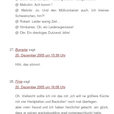
@ Malcolm: Ach komm´!
@ Melvile: Jo. Und den Müllcontainer auch. Ich kleines
Schweinchen, hm?!
@ Robert: Leider wenig Zeit…
@ Hirnkaries: Oh, ein Leidensgenosse!
@ Ole: Ein dreckiges Dutzend, bitte!
Burnster
sagt:
20. Dezember 2005 um 15:39 Uhr
Hihi, das stimmt.
Finja
sagt:
20. Dezember 2005 um 16:08 Uhr
Oh. Vielleicht sollte ich mir das mit „ich will ne größere Küche
mit vier Herdplatten und Backofen“ noch mal überlegen.
aber mein freund und ich haben herzlichst gelacht. ein glück,
dass er seinen wackelpudding grad runtergeschluckt hatte.