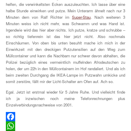
helfen, die verwinkeltsten Ecken auszuleuchten. Ich lasse über eine
halbe Stunde einwirken und putze. Mein Unterarm ähnelt nach nur 3
Minuten dem von Ralf Richter im
Super-Stau
. Nach weiteren 3
Minuten weiss ich nicht mehr, was Schwamm und was Hand ist.
Irgendwie wird das hier aber nichts. Ich putze, kratze und schrubbe –
so richtig tiefenrein ist das hier jetzt nicht. Also nochmals
Einschäumen. Von oben bis unten besuhlt mache ich mich in der
Einwirkzeit mit den dreckigen Putzutensilien auf den Weg zum
Müllcontainer und kann die Nachbarn nur schwer davon abhalten, die
Polizei bezüglich eines vermeintlich muffelnden Afrodeutschen zu
holen, der um 22h in den Müllcontainern im Hof randaliert. Und als ich
beim zweiten Durchgang die IKEA-Lampe im Putzwahn umkicke und
somit zerstöre, fällt mir der Licht-Schalter am Ofen auf. Ach so.
Egal. Jetzt ist erstmal wieder für 5 Jahre Ruhe. Und vielleicht finde
ich ja inzwischen noch meine Telefonrechnungen plus
Einzelverbindungsnachweise von 2001.
Facebook