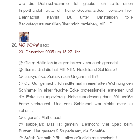
wie die Drahtschwämme. Ich glaube, ich sollte einen
Importhandel für…. oh! keine Geschäftsideen verraten hier.
Demnächst kannst Du unter Umständen tolle
Backofenputzutensilien über mich beziehen, MC. :D
MC Winkel
sagt:
20. Dezember 2005 um 15:27 Uhr
@ Glam: Hätte ich in einem halben Jahr auch gemacht.
@ Burns: Und die hat MEINEN Nordstrand-Schlüssel!
@ Luckystrike: Zurück nach Ungarn mit Ihr!
@ GL: Gut gemacht. Ich sollte mal in einer alten Wohnung den
Schimmel in einer feuchte Ecke professionelle entfernen und
die Ecke neu tapezieren. Habe stattdessen dann 20L weiße
Farbe verbraucht. Und vom Schimmel war nichts mehr zu
sehen. :)
@ e!genart: Mathe auch!
@ sabbeljan: Das ist gemein! Dennoch: Viel Spaß beim
Putzen. Hat gestern 2,5h gedauert, die Scheiße.
@ Störti: Deshalb 2,5h – alles gründlich rausgewischt!