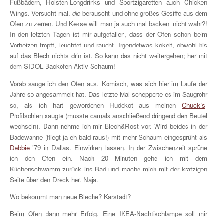
Fußbädern, Holsten-Longdrinks und Sportzigaretten auch Chicken
Wings. Versucht mal,
die
berauscht und ohne großes Gesiffe aus dem
Ofen zu zerren. Und Kekse will man ja auch mal backen, nicht wahr?!
In den letzten Tagen ist mir aufgefallen, dass der Ofen schon beim
Vorheizen tropft, leuchtet und raucht. Irgendetwas kokelt, obwohl bis
auf das Blech nichts drin ist. So kann das nicht weitergehen; her mit
dem SIDOL Backofen-Aktiv-Schaum!
Vorab sauge ich den Ofen aus. Komisch, was sich hier im Laufe der
Jahre so angesammelt hat. Das letzte Mal schepperte es im Saugrohr
so, als ich hart gewordenen Hudekot aus meinen
Chuck´s
-
Profilsohlen saugte (musste damals anschließend dringend den Beutel
wechseln). Dann nehme ich mir Blech&Rost vor. Wird beides in der
Badewanne (fliegt ja eh bald raus!) mit mehr Schaum eingesprüht als
Debbie
’79 in Dallas. Einwirken lassen. In der Zwischenzeit sprühe
ich den Ofen ein. Nach 20 Minuten gehe ich mit dem
Küchenschwamm zurück ins Bad und mache mich mit der kratzigen
Seite über den Dreck her. Naja.
Wo bekommt man neue Bleche? Karstadt?
Beim Ofen dann mehr Erfolg. Eine IKEA-Nachtischlampe soll mir