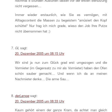
nochmal 8 Stunden Auslüften lassen vor der ersten Benutzung
nicht vergessen…
Immer wieder erstaunlich, wie Sie es vermögen, mit
Alltagscontent die Massen zu begeistern *amüsiert den Kopf
schüttel* Nur frag ich mich grade, wieso den Job Ihre Putze
nicht übernommen hat ;)
GL
sagt:
20. Dezember 2005 um 08:15 Uhr
Wir sind ja nun zum Glück grad erst umgezogen und die
Vormieter (im Gegensatz zu mir als Vormieter) haben den Ofen
schön sauber gemacht… Und wenn ich da an meinen
Nachmieter denke… Die arme Sau…
derLampe
sagt:
20. Dezember 2005 um 08:33 Uhr
Kaum gehört einem der ganze Kram, da achtet man gleich