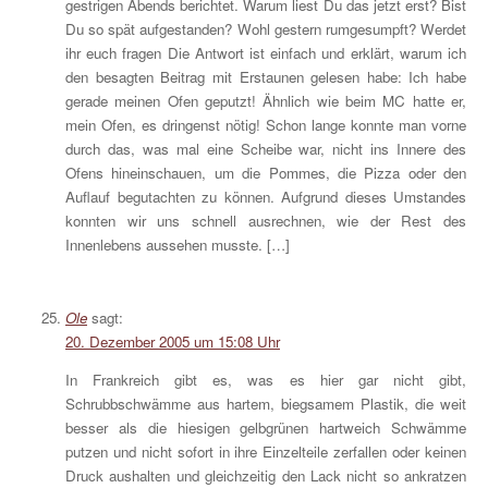
gestrigen Abends berichtet. Warum liest Du das jetzt erst? Bist
Du so spät aufgestanden? Wohl gestern rumgesumpft? Werdet
ihr euch fragen Die Antwort ist einfach und erklärt, warum ich
den besagten Beitrag mit Erstaunen gelesen habe: Ich habe
gerade meinen Ofen geputzt! Ähnlich wie beim MC hatte er,
mein Ofen, es dringenst nötig! Schon lange konnte man vorne
durch das, was mal eine Scheibe war, nicht ins Innere des
Ofens hineinschauen, um die Pommes, die Pizza oder den
Auflauf begutachten zu können. Aufgrund dieses Umstandes
konnten wir uns schnell ausrechnen, wie der Rest des
Innenlebens aussehen musste. […]
Ole
sagt:
20. Dezember 2005 um 15:08 Uhr
In Frankreich gibt es, was es hier gar nicht gibt,
Schrubbschwämme aus hartem, biegsamem Plastik, die weit
besser als die hiesigen gelbgrünen hartweich Schwämme
putzen und nicht sofort in ihre Einzelteile zerfallen oder keinen
Druck aushalten und gleichzeitig den Lack nicht so ankratzen