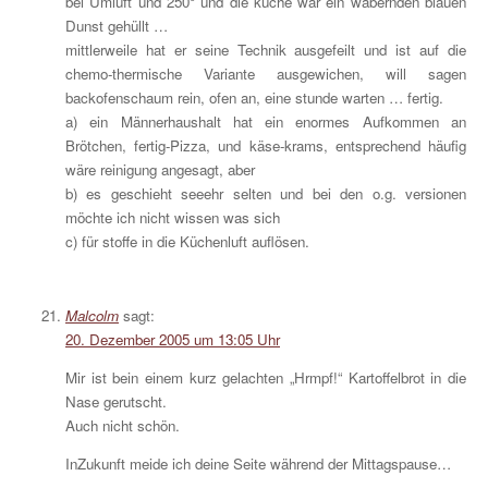
bei Umluft und 250° und die küche war ein wabernden blauen
Dunst gehüllt …
mittlerweile hat er seine Technik ausgefeilt und ist auf die
chemo-thermische Variante ausgewichen, will sagen
backofenschaum rein, ofen an, eine stunde warten … fertig.
a) ein Männerhaushalt hat ein enormes Aufkommen an
Brötchen, fertig-Pizza, und käse-krams, entsprechend häufig
wäre reinigung angesagt, aber
b) es geschieht seeehr selten und bei den o.g. versionen
möchte ich nicht wissen was sich
c) für stoffe in die Küchenluft auflösen.
Malcolm
sagt:
20. Dezember 2005 um 13:05 Uhr
Mir ist bein einem kurz gelachten „Hrmpf!“ Kartoffelbrot in die
Nase gerutscht.
Auch nicht schön.
InZukunft meide ich deine Seite während der Mittagspause…