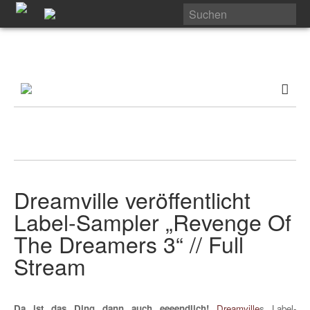
Dreamville veröffentlicht
Label-Sampler „Revenge Of
The Dreamers 3“ // Full
Stream
Da ist das Ding dann auch eeeendlich!
Dreamville
s Label-