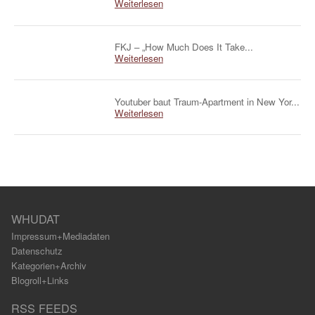
Weiterlesen
FKJ – „How Much Does It Take...
Weiterlesen
Youtuber baut Traum-Apartment in New Yor...
Weiterlesen
WHUDAT
Impressum+Mediadaten
Datenschutz
Kategorien+Archiv
Blogroll+Links
RSS FEEDS