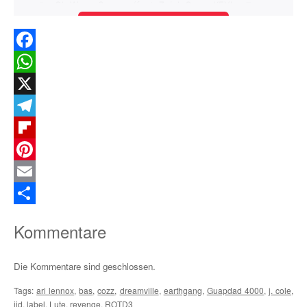
Facebook
WhatsApp
X
Telegram
Flipboard
Pinterest
Email
Teilen
Kommentare
Die Kommentare sind geschlossen.
Tags:
ari lennox
,
bas
,
cozz
,
dreamville
,
earthgang
,
Guapdad 4000
,
j. cole
,
jid
,
label
,
Lute
,
revenge
,
ROTD3