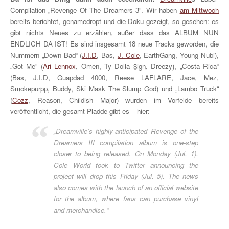
Compilation „Revenge Of The Dreamers 3“. Wir haben
am Mittwoch
bereits berichtet, genamedropt und die Doku gezeigt, so gesehen: es
gibt nichts Neues zu erzählen, außer dass das ALBUM NUN
ENDLICH DA IST! Es sind insgesamt 18 neue Tracks geworden, die
Nummern „Down Bad“ (
J.I.D
, Bas,
J. Cole
, EarthGang, Young Nubi),
„Got Me“ (
Ari Lennox
, Omen, Ty Dolla $ign, Dreezy), „Costa Rica“
(Bas, J.I.D, Guapdad 4000, Reese LAFLARE, Jace, Mez,
Smokepurpp, Buddy, Ski Mask The Slump God) und „Lambo Truck“
(
Cozz
, Reason, Childish Major) wurden im Vorfelde bereits
veröffentlicht, die gesamt Pladde gibt es – hier:
„Dreamville’s highly-anticipated Revenge of the
Dreamers III compilation album is one-step
closer to being released. On Monday (Jul. 1),
Cole World took to Twitter announcing the
project will drop this Friday (Jul. 5). The news
also comes with the launch of an official website
for the album, where fans can purchase vinyl
and merchandise.“