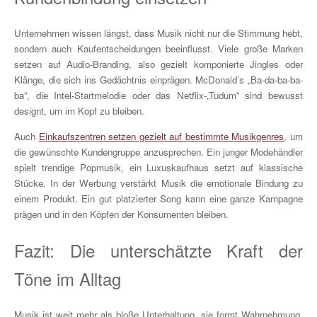
Unternehmen wissen längst, dass Musik nicht nur die Stimmung hebt,
sondern auch Kaufentscheidungen beeinflusst. Viele große Marken
setzen auf Audio-Branding, also gezielt komponierte Jingles oder
Klänge, die sich ins Gedächtnis einprägen. McDonald’s „Ba-da-ba-ba-
ba“, die Intel-Startmelodie oder das Netflix-„Tudum“ sind bewusst
designt, um im Kopf zu bleiben.
Auch
Einkaufszentren setzen gezielt auf bestimmte Musikgenres
, um
die gewünschte Kundengruppe anzusprechen. Ein junger Modehändler
spielt trendige Popmusik, ein Luxuskaufhaus setzt auf klassische
Stücke. In der Werbung verstärkt Musik die emotionale Bindung zu
einem Produkt. Ein gut platzierter Song kann eine ganze Kampagne
prägen und in den Köpfen der Konsumenten bleiben.
Fazit: Die unterschätzte Kraft der
Töne im Alltag
Musik ist weit mehr als bloße Unterhaltung, sie formt Wahrnehmung,