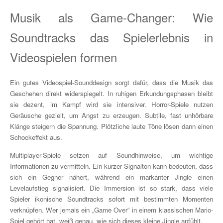
Musik als Game-Changer: Wie
Soundtracks das Spielerlebnis in
Videospielen formen
Ein gutes Videospiel-Sounddesign sorgt dafür, dass die Musik das
Geschehen direkt widerspiegelt. In ruhigen Erkundungsphasen bleibt
sie dezent, im Kampf wird sie intensiver. Horror-Spiele nutzen
Geräusche gezielt, um Angst zu erzeugen. Subtile, fast unhörbare
Klänge steigern die Spannung. Plötzliche laute Töne lösen dann einen
Schockeffekt aus.
Multiplayer-Spiele setzen auf Soundhinweise, um wichtige
Informationen zu vermitteln. Ein kurzer Signalton kann bedeuten, dass
sich ein Gegner nähert, während ein markanter Jingle einen
Levelaufstieg signalisiert. Die Immersion ist so stark, dass viele
Spieler ikonische Soundtracks sofort mit bestimmten Momenten
verknüpfen. Wer jemals ein „Game Over“ in einem klassischen Mario-
Spiel gehört hat, weiß genau, wie sich dieses kleine Jingle anfühlt.