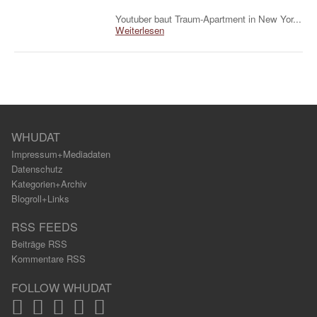
Youtuber baut Traum-Apartment in New Yor...
Weiterlesen
WHUDAT
Impressum+Mediadaten
Datenschutz
Kategorien+Archiv
Blogroll+Links
RSS FEEDS
Beiträge RSS
Kommentare RSS
FOLLOW WHUDAT