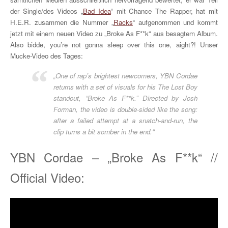
der Single/des Videos „
Bad Idea
“ mit Chance The Rapper, hat mit
H.E.R. zusammen die Nummer „
Racks
“ aufgenommen und kommt
jetzt mit einem neuen Video zu „Broke As F**k“ aus besagtem Album.
Also bidde, you’re not gonna sleep over this one, aight?! Unser
Mucke-Video des Tages:
„One of rap’s brightest newcomers, YBN Cordae
returns with a set of visuals for his The Lost Boy
standout, “Broke As F**k.” Directed by Josh
Forman, the video is double-sided like the song:
after a failed attempt at a snatch-and-run, the
clip turns a bit somber in the end.“
YBN Cordae – „Broke As F**k“ //
Official Video: