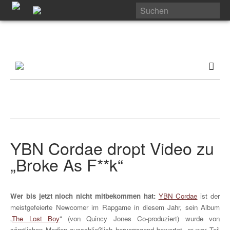
YBN Cordae dropt Video zu
„Broke As F**k“
Wer bis jetzt nioch nicht mitbekommen hat:
YBN Cordae
ist der
meistgefeierte Newcomer im Rapgame in diesem Jahr, sein Album
„
The Lost Boy
“ (von Quincy Jones Co-produziert) wurde von
sämtlichen Medien ausschließlich hervorragend bewertet, er war Teil