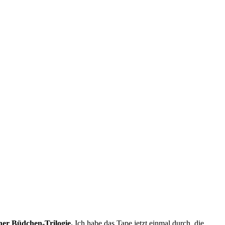
iner Büdchen-Trilogie.
Ich habe das Tape jetzt einmal durch, die