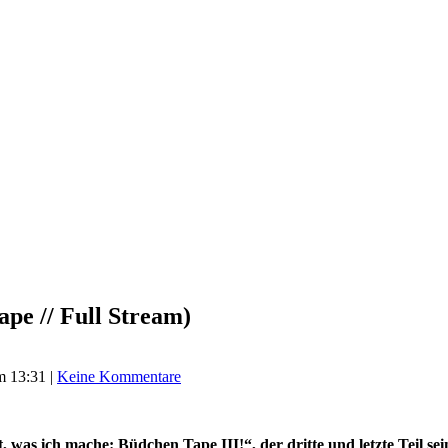
pe // Full Stream)
m 13:31
|
Keine Kommentare
st, was ich mache: Büdchen Tape III!“, der dritte und letzte Teil se