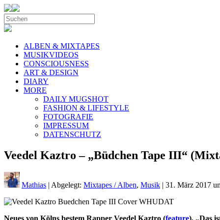
ALBEN & MIXTAPES
MUSIKVIDEOS
CONSCIOUSNESS
ART & DESIGN
DIARY
MORE
DAILY MUGSHOT
FASHION & LIFESTYLE
FOTOGRAFIE
IMPRESSUM
DATENSCHUTZ
Veedel Kaztro – „Büdchen Tape III“ (Mixta
Mathias
| Abgelegt:
Mixtapes / Alben
,
Musik
|
31. März 2017 u
Neues von Kölns bestem Rapper Veedel Kaztro (
feature
), „Das i