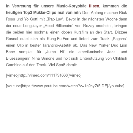
In Vertretung für unsere Music-Koryphäe
Illsen
, kommen die
heutigen Top3 Mukke-Clips mal von mir:
Den Anfang machen Rick
Ross und Yo Gotti mit „Trap Luv“. Bevor in der nächsten Woche dann
der neue Longplayer „Hood Billionaire“ von Rozay erscheint, bringen
die beiden hier nochmal einen dopen Kurzfilm an den Start. Dizzee
Rascal outet sich als Kung-Fu-Fan und liefert zum Track „Pagans“
einen Clip in bester Tarantino-Ästetik ab. Das New Yorker Duo Lion
Babe samplet für „Jump Hi“ die amerikanische Jazz- und
Bluessängerin Nina Simone und holt sich Unterstützung von Childish
Gambino auf den Track. Viel Spaß damit:
[vimeo]http://vimeo.com/111791668[/vimeo]
[youtube]https://www.youtube.com/watch?v=1n2cyZt5IDE[/youtube]