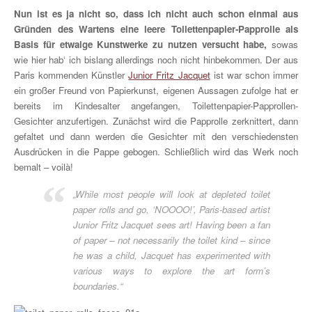
Nun ist es ja nicht so, dass ich nicht auch schon einmal aus
Gründen des Wartens eine leere Toilettenpapier-Papprolle als
Basis für etwaige Kunstwerke zu nutzen versucht habe,
sowas
wie hier hab‘ ich bislang allerdings noch nicht hinbekommen. Der aus
Paris kommenden Künstler
Junior Fritz Jacquet
ist war schon immer
ein großer Freund von Papierkunst, eigenen Aussagen zufolge hat er
bereits im Kindesalter angefangen, Toilettenpapier-Papprollen-
Gesichter anzufertigen. Zunächst wird die Papprolle zerknittert, dann
gefaltet und dann werden die Gesichter mit den verschiedensten
Ausdrücken in die Pappe gebogen. Schließlich wird das Werk noch
bemalt – voilà!
„While most people will look at depleted toilet
paper rolls and go, ‘NOOOO!’, Paris-based artist
Junior Fritz Jacquet sees art! Having been a fan
of paper – not necessarily the toilet kind – since
he was a child, Jacquet has experimented with
various ways to explore the art form’s
boundaries.“