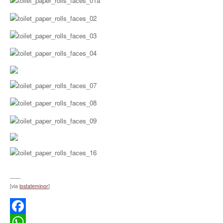
___
[via
lostateminor
]
Facebook