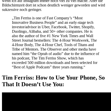
wenn ich auf Instagram immer noch viel zu viel mache. Aber die
Bildschirmzeit dort ist schon deutlich weniger geworden und wird
sukzessive noch geringer.
„Tim Ferriss is one of Fast Company’s “Most
Innovative Business People” and an early-stage tech
investor/advisor in Uber, Facebook, Twitter, Shopify,
Duolingo, Alibaba, and 50+ other companies. He is
also the author of five #1 New York Times and Wall
Street Journal bestsellers: The 4-Hour Workweek, The
4-Hour Body, The 4-Hour Chef, Tools of Titans and
Tribe of Mentors. The Observer and other media have
named him “the Oprah of audio” due to the influence of
his podcast, The Tim Ferriss Show, which has
exceeded 500 million downloads and been selected for
“Best of Apple Podcasts” three years running.“
Tim Ferriss: How to Use Your Phone, So
That It Doesn’t Use You: