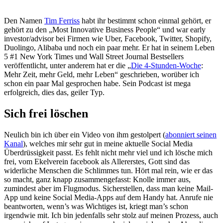
Den Namen
Tim Ferriss
habt ihr bestimmt schon einmal gehört, er
gehört zu den „Most Innovative Business People“ und war early
investor/advisor bei Firmen wie Uber, Facebook, Twitter, Shopify,
Duolingo, Alibaba und noch ein paar mehr. Er hat in seinem Leben
5 #1 New York Times und Wall Street Journal Bestsellers
veröffentlicht, unter anderem hat er die „
Die 4-Stunden-Woche
:
Mehr Zeit, mehr Geld, mehr Leben“ geschrieben, worüber ich
schon ein paar Mal gesprochen habe. Sein Podcast ist mega
erfolgreich, dies das, geiler Typ.
Sich frei löschen
Neulich bin ich über ein Video von ihm gestolpert (
abonniert seinen
Kanal
), welches mir sehr gut in meine aktuelle Social Media
Überdrüssigkeit passt. Es fehlt nicht mehr viel und ich lösche mich
frei, vom Ekelverein facebook als Allererstes, Gott sind das
widerliche Menschen die Schlimmes tun. Hört mal rein, wie er das
so macht, ganz knapp zusammengefasst: Knolle immer aus,
zumindest aber im Flugmodus. Sicherstellen, dass man keine Mail-
App und keine Social Media-Apps auf dem Handy hat. Anrufe nie
beantworten, wenn’s was Wichtiges ist, kriegt man’s schon
irgendwie mit. Ich bin jedenfalls sehr stolz auf meinen Prozess, auch