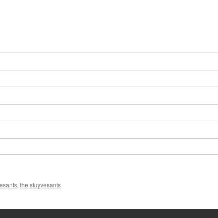
am
-Adress
vesants
,
the stuyvesants