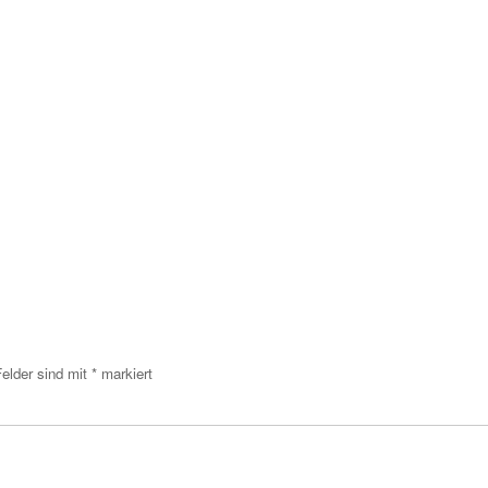
Felder sind mit
*
markiert
menta