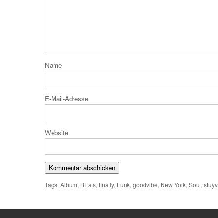
N
E-Mail
Website
Tags:
Album
,
BEats
,
finally
,
Funk
,
goodvibe
,
New York
,
Soul
,
stuy