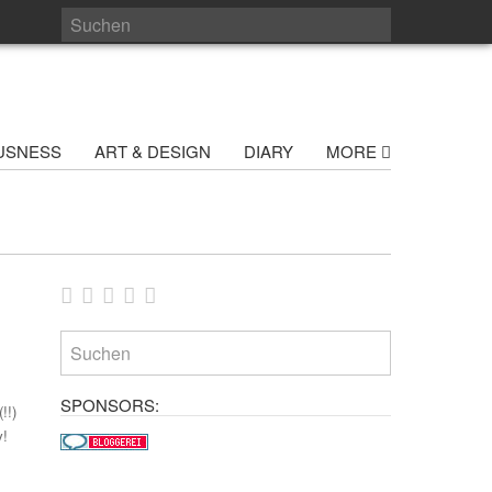
USNESS
ART & DESIGN
DIARY
MORE
SPONSORS:
!!)
y!