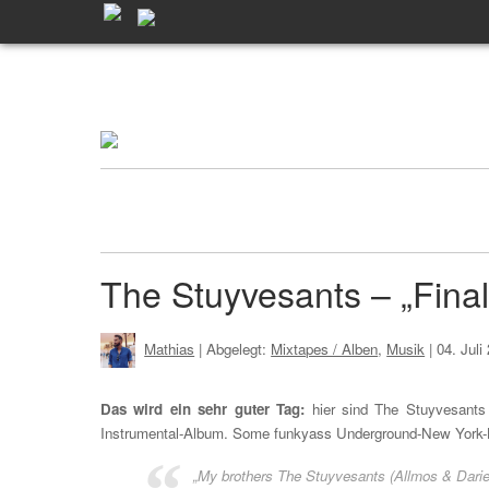
The Stuyvesants – „Final
Mathias
| Abgelegt:
Mixtapes / Alben
,
Musik
|
04. Jul
Das wird ein sehr guter Tag:
hier sind The Stuyvesants
Instrumental-Album. Some funkyass Underground-New York-Be
„My brothers The Stuyvesants (Allmos & Darien 