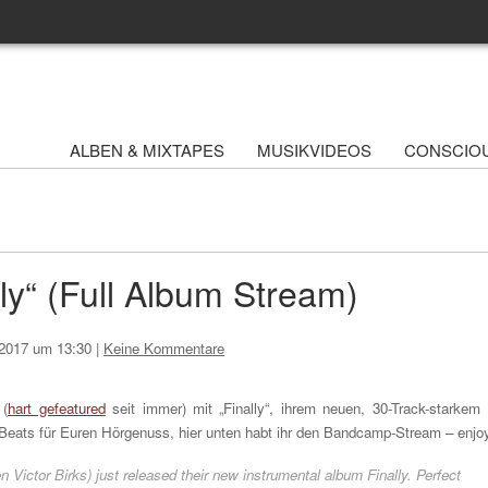
ALBEN & MIXTAPES
MUSIKVIDEOS
CONSCIO
ly“ (Full Album Stream)
i 2017 um 13:30
|
Keine Kommentare
 (
hart gefeatured
seit immer) mit „Finally“, ihrem neuen, 30-Track-starkem (
ats für Euren Hörgenuss, hier unten habt ihr den Bandcamp-Stream – enjo
Victor Birks) just released their new instrumental album Finally. Perfect