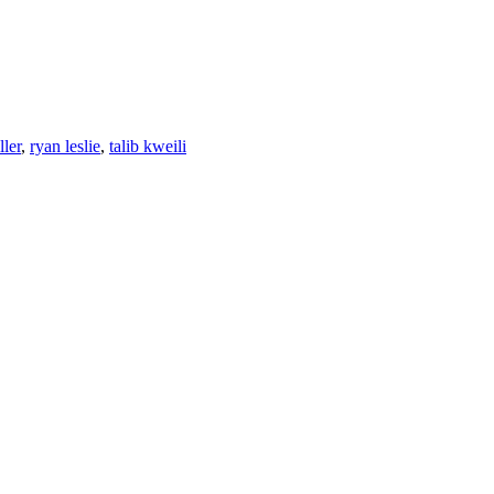
ler
,
ryan leslie
,
talib kweili