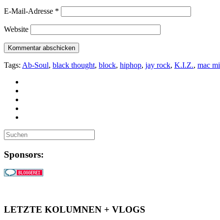
E-Mail-Adresse
*
Website
Tags:
Ab-Soul
,
black thought
,
block
,
hiphop
,
jay rock
,
K.I.Z.
,
mac mil
Sponsors:
LETZTE KOLUMNEN + VLOGS