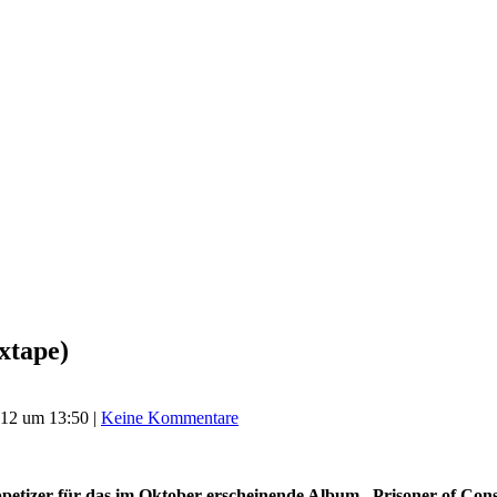
xtape)
012 um 13:50
|
Keine Kommentare
ppetizer für das im Oktober erscheinende Album „Prisoner of Cons