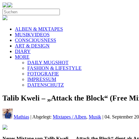
ALBEN & MIXTAPES
MUSIKVIDEOS
CONSCIOUSNESS
ART & DESIGN
DIARY
MORE
DAILY MUGSHOT
FASHION & LIFESTYLE
FOTOGRAFIE
IMPRESSUM
DATENSCHUTZ
Talib Kweli – „Attack the Block“ (Free Mi
Mathias
| Abgelegt:
Mixtapes / Alben
,
Musik
|
04. September 2
Neues Mixtape von Talib Kweli – „Attack the Block“ dient als A