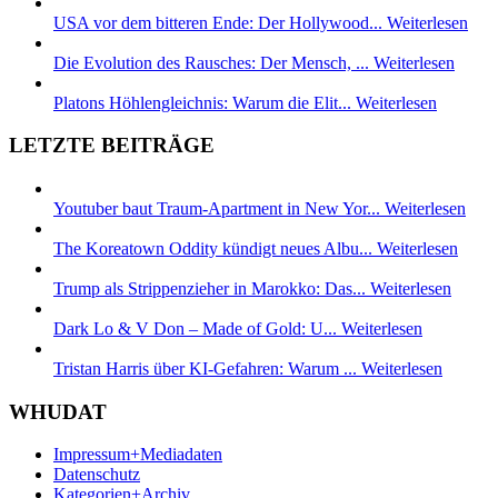
USA vor dem bitteren Ende: Der Hollywood...
Weiterlesen
Die Evolution des Rausches: Der Mensch, ...
Weiterlesen
Platons Höhlengleichnis: Warum die Elit...
Weiterlesen
LETZTE BEITRÄGE
Youtuber baut Traum-Apartment in New Yor...
Weiterlesen
The Koreatown Oddity kündigt neues Albu...
Weiterlesen
Trump als Strippenzieher in Marokko: Das...
Weiterlesen
Dark Lo & V Don – Made of Gold: U...
Weiterlesen
Tristan Harris über KI-Gefahren: Warum ...
Weiterlesen
WHUDAT
Impressum+Mediadaten
Datenschutz
Kategorien+Archiv