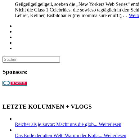
Geilgeilgeilgeilgeil, soeben die „New Yorkers Web Series“ ent
Nicht die Class 1 Celebrities, die sowieso tagtäglich in den S
Lehrer, Kellner, Eisbildhauer (my momma sure enuff!),…
Weit
Sponsors:
LETZTE KOLUMNEN + VLOGS
Reicher als je zuvor: Macht uns die glob...
Weiterlesen
Das Ende der alten Welt: Warum der Kolla...
Weiterlesen