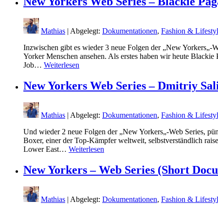
New Yorkers Web Series – Blackie Paga
Mathias
| Abgelegt:
Dokumentationen
,
Fashion & Lifesty
Inzwischen gibt es wieder 3 neue Folgen der „New Yorkers„-Web 
Yorker Menschen ansehen. Als erstes haben wir heute Blackie Pa
Job…
Weiterlesen
New Yorkers Web Series – Dmitriy Salit
Mathias
| Abgelegt:
Dokumentationen
,
Fashion & Lifesty
Und wieder 2 neue Folgen der „New Yorkers„-Web Series, pünk
Boxer, einer der Top-Kämpfer weltweit, selbstverständlich ra
Lower East…
Weiterlesen
New Yorkers – Web Series (Short Docum
Mathias
| Abgelegt:
Dokumentationen
,
Fashion & Lifesty