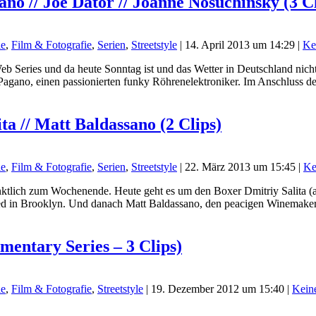
no // Joe Dator // Joanne Nosuchinsky (3 Cl
le
,
Film & Fotografie
,
Serien
,
Streetstyle
|
14. April 2013 um 14:29
|
Ke
Series und da heute Sonntag ist und das Wetter in Deutschland nichts 
gano, einen passionierten funky Röhrenelektroniker. Im Anschluss den 
a // Matt Baldassano (2 Clips)
le
,
Film & Fotografie
,
Serien
,
Streetstyle
|
22. März 2013 um 15:45
|
Ke
tlich zum Wochenende. Heute geht es um den Boxer Dmitriy Salita (a
ised in Brooklyn. Und danach Matt Baldassano, den peacigen Winemaker
entary Series – 3 Clips)
le
,
Film & Fotografie
,
Streetstyle
|
19. Dezember 2012 um 15:40
|
Kein