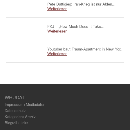
Pete Buttigieg: Iran-Krieg ist nur Ablen...
Weiterlesen
FKJ – „How Much Does It Take...
Weiterlesen
Youtuber baut Traum-Apartment in New Yor...
Weiterlesen
WHUDAT
Impressum+Mediadaten
Datenschutz
Kategorien+Archiv
Blogroll+Links