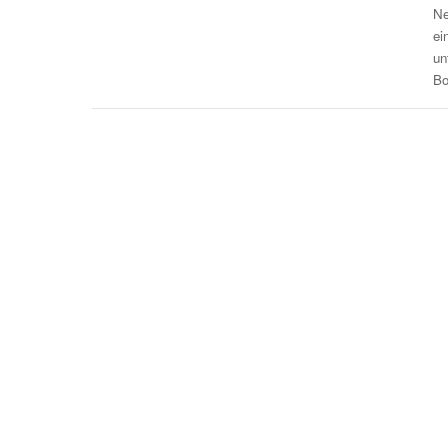
Ne
ei
un
Bo