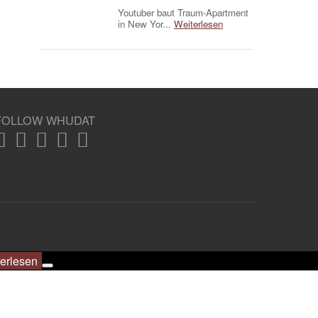
Youtuber baut Traum-Apartment
in New Yor...
Weiterlesen
FOLLOW WHUDAT
erlesen