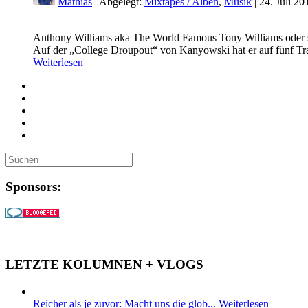
Mathias
| Abgelegt:
Mixtapes / Alben
,
Musik
|
24. Juli 2
Anthony Williams aka The World Famous Tony Williams oder sch
Auf der „College Droupout“ von Kanyowski hat er auf fünf Trac
Weiterlesen
Sponsors:
LETZTE KOLUMNEN + VLOGS
Reicher als je zuvor: Macht uns die glob...
Weiterlesen