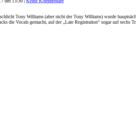
017 um 13:30
|
Keine Kommentare
licht Tony Williams (aber nicht der Tony Williams) wurde hauptsächlic
ks die Vocals gemacht, auf der „Late Registration“ sogar auf sechs Tr