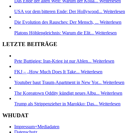
Das Ende der alten Welt: Warum der Kolla...
Weiterlesen
USA vor dem bitteren Ende: Der Hollywood...
Weiterlesen
Die Evolution des Rausches: Der Mensch, ...
Weiterlesen
Platons Höhlengleichnis: Warum die Elit...
Weiterlesen
LETZTE BEITRÄGE
Pete Buttigieg: Iran-Krieg ist nur Ablen...
Weiterlesen
FKJ – „How Much Does It Take...
Weiterlesen
Youtuber baut Traum-Apartment in New Yor...
Weiterlesen
The Koreatown Oddity kündigt neues Albu...
Weiterlesen
Trump als Strippenzieher in Marokko: Das...
Weiterlesen
WHUDAT
Impressum+Mediadaten
Datenschutz