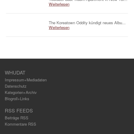
Weiterlesen
The Koreatown Oddity kündigt neues Albu...
Weiterlesen
WHUDAT
Impressum+Mediadaten
Datenschutz
Kategorien+Archiv
Blogroll+Links
RSS FEEDS
Beiträge RSS
Kommentare RSS