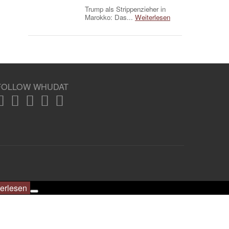
Trump als Strippenzieher in
Marokko: Das...
Weiterlesen
FOLLOW WHUDAT
erlesen