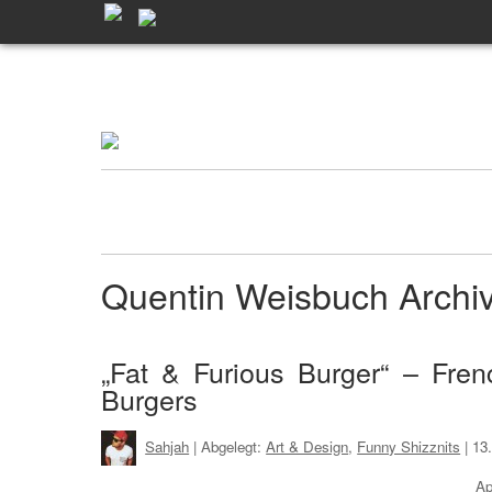
Quentin Weisbuch Arch
„Fat & Furious Burger“ – Fren
Burgers
Sahjah
| Abgelegt:
Art & Design
,
Funny Shizznits
|
13
Ap