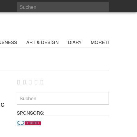
USNESS
ART & DESIGN
DIARY
MORE
ic
SPONSORS: