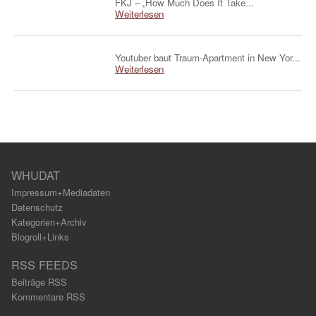
FKJ – „How Much Does It Take...
Weiterlesen
Youtuber baut Traum-Apartment in New Yor...
Weiterlesen
WHUDAT
Impressum+Mediadaten
Datenschutz
Kategorien+Archiv
Blogroll+Links
RSS FEEDS
Beiträge RSS
Kommentare RSS