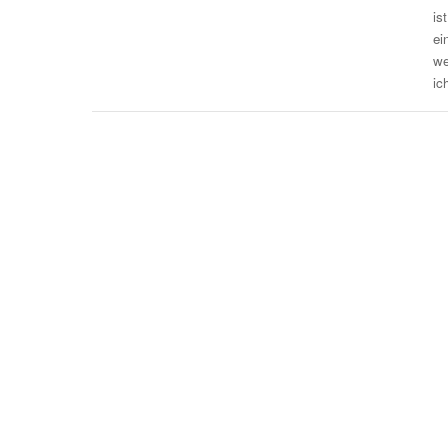
is
ei
we
ic