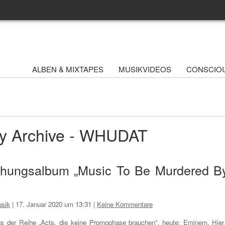
ALBEN & MIXTAPES
MUSIKVIDEOS
CONSCIO
By Archive - WHUDAT
schungsalbum „Music To Be Murdered B
sik
|
17. Januar 2020 um 13:31
|
Keine Kommentare
s der Reihe „Acts, die keine Promophase brauchen“, heute: Eminem. Hier