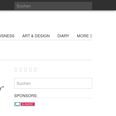
USNESS
ART & DESIGN
DIARY
MORE
y“
SPONSORS: