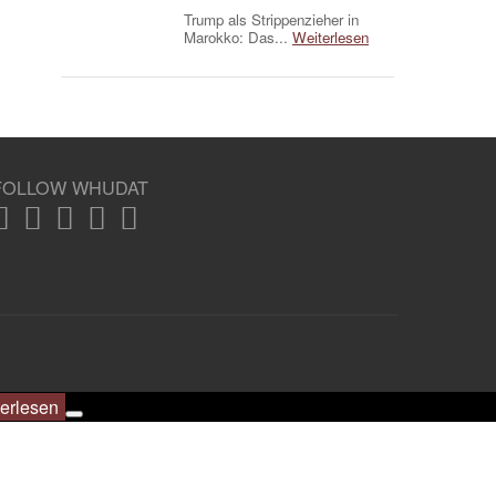
Trump als Strippenzieher in
Marokko: Das...
Weiterlesen
FOLLOW WHUDAT
erlesen