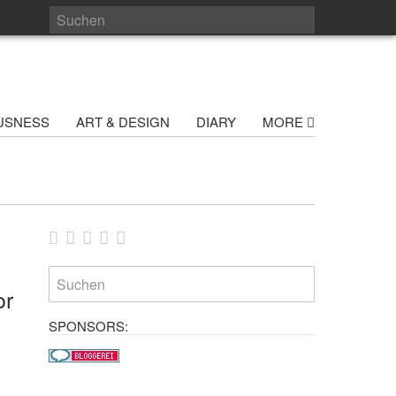
USNESS
ART & DESIGN
DIARY
MORE
or
SPONSORS: