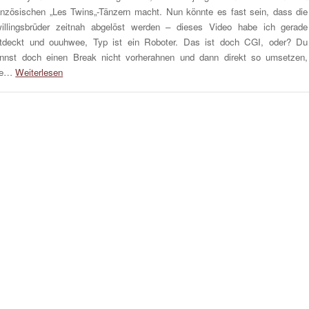
anzösischen „Les Twins„-Tänzern macht. Nun könnte es fast sein, dass die
illingsbrüder zeitnah abgelöst werden – dieses Video habe ich gerade
tdeckt und ouuhwee, Typ ist ein Roboter. Das ist doch CGI, oder? Du
nnst doch einen Break nicht vorherahnen und dann direkt so umsetzen,
ie…
Weiterlesen