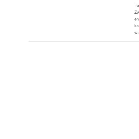
fr
Zw
en
ka
w