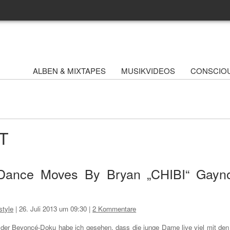
ALBEN & MIXTAPES
MUSIKVIDEOS
CONSCIO
AT
 Dance Moves By Bryan „CHIBI“ Gayn
style
|
26. Juli 2013 um 09:30
|
2 Kommentare
 der Beyoncé-Doku habe ich gesehen, dass die junge Dame live viel mit den