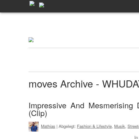
moves Archive - WHUD
Impressive And Mesmerising
(Clip)
Mathias
| Abgelegt:
Fashion & Lifestyle
,
Musik
,
Street
In