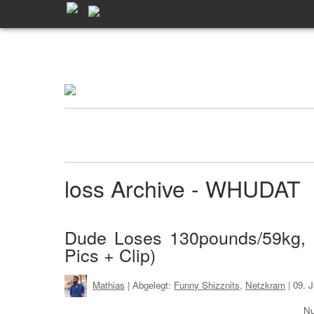
loss Archive - WHUDAT
Dude Loses 130pounds/59kg, hi
Pics + Clip)
Mathias
| Abgelegt:
Funny Shizznits
,
Netzkram
|
09. 
Nu