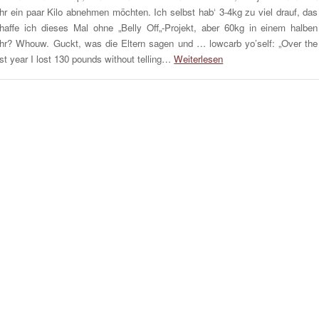
hr ein paar Kilo abnehmen möchten. Ich selbst hab‘ 3-4kg zu viel drauf, das
haffe ich dieses Mal ohne „Belly Off„-Projekt, aber 60kg in einem halben
hr? Whouw. Guckt, was die Eltern sagen und … lowcarb yo’self: „Over the
st year I lost 130 pounds without telling…
Weiterlesen