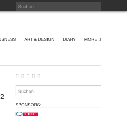
USNESS
ART & DESIGN
DIARY
MORE
(2
SPONSORS: