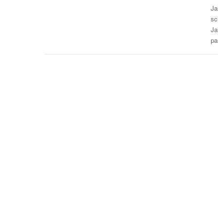
Ja
sc
Ja
pa