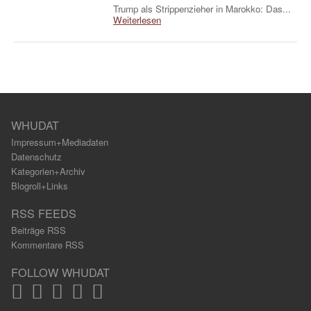
Trump als Strippenzieher in Marokko: Das...
Weiterlesen
WHUDAT
Impressum+Mediadaten
Datenschutz
Kategorien+Archiv
Blogroll+Links
RSS FEEDS
Beiträge RSS
Kommentare RSS
FOLLOW WHUDAT