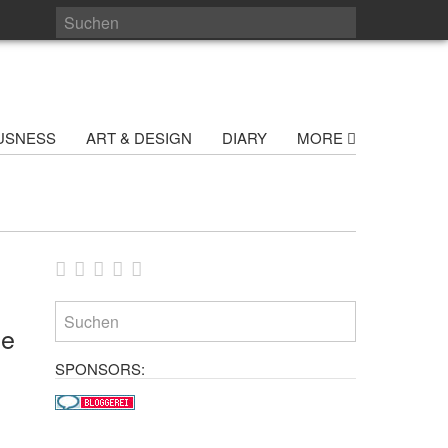
USNESS
ART & DESIGN
DIARY
MORE
ie
SPONSORS: