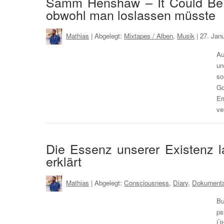
Samm Henshaw – It Could Be 
obwohl man loslassen müsste
Mathias
| Abgelegt:
Mixtapes / Alben
,
Musik
|
27. Jan
Au
un
so
Go
Er
ve
Die Essenz unserer Existenz l
erklärt
Mathias
| Abgelegt:
Consciousness
,
Diary
,
Dokumenta
Bu
ps
Üb