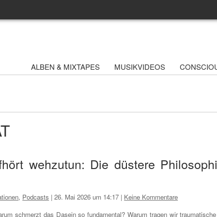
ALBEN & MIXTAPES
MUSIKVIDEOS
CONSCIO
AT
ört wehzutun: Die düstere Philosoph
tionen
,
Podcasts
|
26. Mai 2026 um 14:17
|
Keine Kommentare
rum schmerzt das Dasein so fundamental? Warum tragen wir traumatische