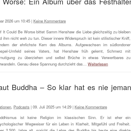
Worse: Ein Album über das Festhalte
uar 2026 um 10:45
|
Keine Kommentare
f It Could Be Worse bittet Samm Henshaw die Liebe gleichzeitig zu bleiben
d ihm nicht weh zu tun. Dieser innere Widerspruch ist kein stilistischer Kniff,
ndern der ehrlichste Kern des Albums. Aufgewachsen im süd­londoner
spel-Umfeld seines Vaters, hat Henshaw früh gelernt, Schmerz mit
mutigung zu überziehen und selbst Brüche in etwas Verwertbares zu
rwandeln. Genau diese Spannung durchzieht das…
Weiterlesen
aut Buddha – So klar hat es nie jema
tionen
,
Podcasts
|
09. Juli 2025 um 14:29
|
Keine Kommentare
ddhismus ist keine Religion im klassischen Sinn. Er ist eher ein
ychologischer Wegweiser für ein Leben in Klarheit, Mitgefühl und Freiheit.
er 2.500 Jahre alt, spricht die Lehre des Buddha bis heute eine direkte