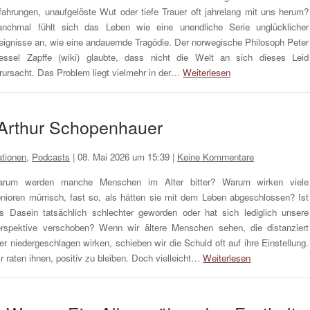
fahrungen, unaufgelöste Wut oder tiefe Trauer oft jahrelang mit uns herum?
nchmal fühlt sich das Leben wie eine unendliche Serie unglücklicher
eignisse an, wie eine andauernde Tragödie. Der norwegische Philosoph Peter
ssel Zapffe (wiki) glaubte, dass nicht die Welt an sich dieses Leid
rursacht. Das Problem liegt vielmehr in der…
Weiterlesen
/ Arthur Schopenhauer
tionen
,
Podcasts
|
08. Mai 2026 um 15:39
|
Keine Kommentare
rum werden manche Menschen im Alter bitter? Warum wirken viele
nioren mürrisch, fast so, als hätten sie mit dem Leben abgeschlossen? Ist
s Dasein tatsächlich schlechter geworden oder hat sich lediglich unsere
rspektive verschoben? Wenn wir ältere Menschen sehen, die distanziert
er niedergeschlagen wirken, schieben wir die Schuld oft auf ihre Einstellung.
r raten ihnen, positiv zu bleiben. Doch vielleicht…
Weiterlesen