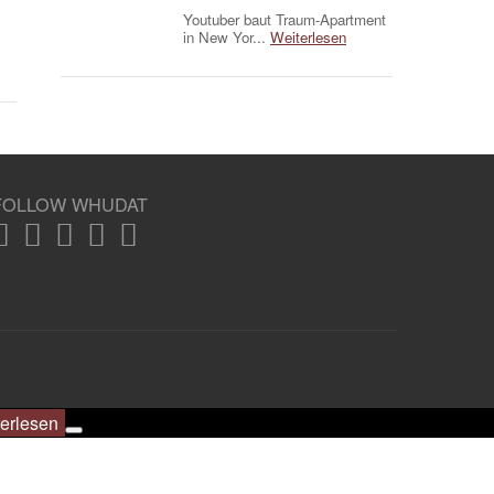
Youtuber baut Traum-Apartment
in New Yor...
Weiterlesen
FOLLOW WHUDAT
erlesen