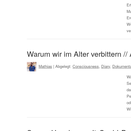
Er
Ma
Er
We
ve
Warum wir im Alter verbittern /
Mathias
| Abgelegt:
Consciousness
,
Diary
,
Dokumenta
Wa
Se
da
Pe
od
Wi