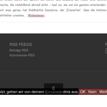
rache, die verblüffend aktuell wirkt – fast so, als sei sie gestern entstanden.
ch was genau hat Siddhartha Gautama, der „Erwachte“, über die tiefsten
hrheiten unseres…
Weiterlesen
RSS FEEDS
Beiträge RSS
Kommentare RSS
tzt, gehen wir von deinem Einverständnis aus.
OK
Nein
Weit