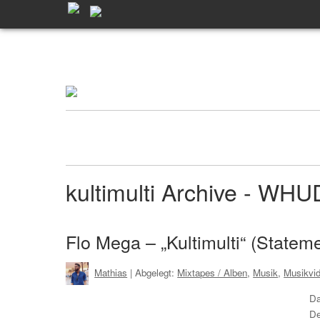
kultimulti Archive - WH
Flo Mega – „Kultimulti“ (Stateme
Mathias
| Abgelegt:
Mixtapes / Alben
,
Musik
,
Musikvi
Da
De