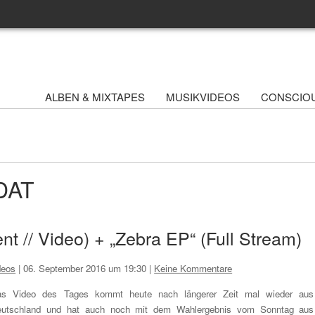
ALBEN & MIXTAPES
MUSIKVIDEOS
CONSCIO
UDAT
nt // Video) + „Zebra EP“ (Full Stream)
deos
|
06. September 2016 um 19:30
|
Keine Kommentare
s Video des Tages kommt heute nach längerer Zeit mal wieder aus
utschland und hat auch noch mit dem Wahlergebnis vom Sonntag aus