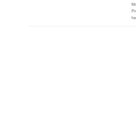
Mc
Pr
ha