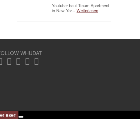
Youtuber baut Traum-Apartment
in New Yor...
Weiterlesen
FOLLOW WHUDAT
erlesen