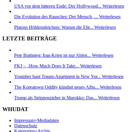
USA vor dem bitteren Ende: Der Hollywood...
Weiterlesen
Die Evolution des Rausches: Der Mensch, ...
Weiterlesen
Platons Höhlengleichnis: Warum die Elit...
Weiterlesen
LETZTE BEITRÄGE
Pete Buttigieg: Iran-Krieg ist nur Ablen...
Weiterlesen
FKJ – „How Much Does It Take...
Weiterlesen
Youtuber baut Traum-Apartment in New Yor...
Weiterlesen
The Koreatown Oddity kündigt neues Albu...
Weiterlesen
Trump als Strippenzieher in Marokko: Das...
Weiterlesen
WHUDAT
Impressum+Mediadaten
Datenschutz
Kategorien+Archiv