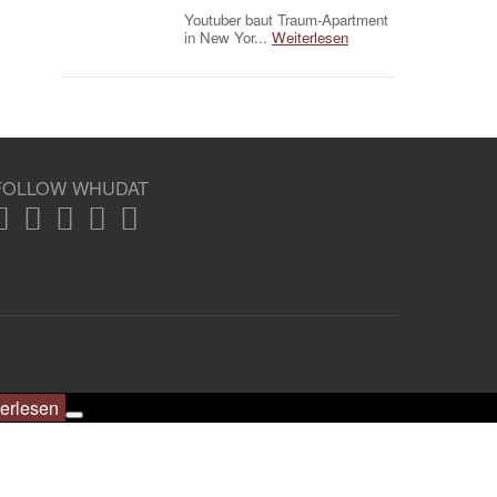
Youtuber baut Traum-Apartment
in New Yor...
Weiterlesen
FOLLOW WHUDAT
erlesen