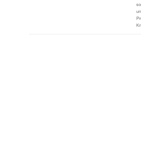
so
um
Pr
Kn