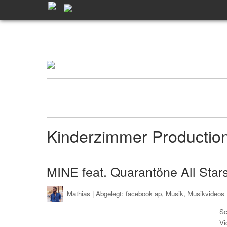
Kinderzimmer Productio
MINE feat. Quarantöne All Star
Mathias
| Abgelegt:
facebook ap
,
Musik
,
Musikvideos
Sc
Vi