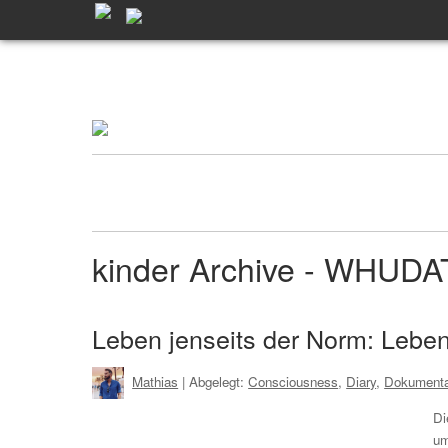
kinder Archive - WHUDA
Leben jenseits der Norm: Leben
Mathias
| Abgelegt:
Consciousness
,
Diary
,
Dokumenta
Di
um