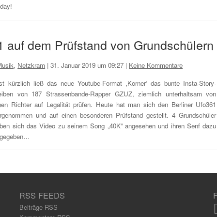
iday!
1 auf dem Prüfstand von Grundschülern
Musik
,
Netzkram
|
31. Januar 2019 um 09:27
|
Keine Kommentare
st kürzlich ließ das neue Youtube-Format ‚Korner‘ das bunte Insta-Story-
eiben von 187 Strassenbande-Rapper GZUZ, ziemlich unterhaltsam von
nen Richter auf Legalität prüfen. Heute hat man sich den Berliner Ufo361
rgenommen und auf einen besonderen Prüfstand gestellt. 4 Grundschüler
ben sich das Video zu seinem Song „40K“ angesehen und ihren Senf dazu
bgegeben…
RSS FEEDS
Beiträge RSS