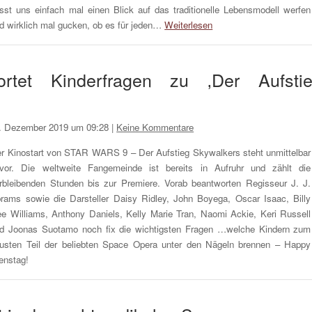
sst uns einfach mal einen Blick auf das traditionelle Lebensmodell werfen
d wirklich mal gucken, ob es für jeden…
Weiterlesen
tet Kinderfragen zu ‚Der Aufsti
. Dezember 2019 um 09:28
|
Keine Kommentare
r Kinostart von STAR WARS 9 – Der Aufstieg Skywalkers steht unmittelbar
vor. Die weltweite Fangemeinde ist bereits in Aufruhr und zählt die
rbleibenden Stunden bis zur Premiere. Vorab beantworten Regisseur J. J.
rams sowie die Darsteller Daisy Ridley, John Boyega, Oscar Isaac, Billy
e Williams, Anthony Daniels, Kelly Marie Tran, Naomi Ackie, Keri Russell
d Joonas Suotamo noch fix die wichtigsten Fragen …welche Kindern zum
usten Teil der beliebten Space Opera unter den Nägeln brennen – Happy
enstag!