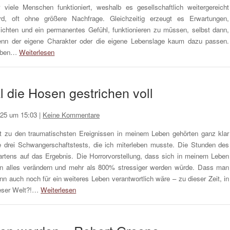
r viele Menschen funktioniert, weshalb es gesellschaftlich weitergereicht
rd, oft ohne größere Nachfrage. Gleichzeitig erzeugt es Erwartungen,
lichten und ein permanentes Gefühl, funktionieren zu müssen, selbst dann,
nn der eigene Charakter oder die eigene Lebenslage kaum dazu passen.
eben…
Weiterlesen
 die Hosen gestrichen voll
025 um 15:03
|
Keine Kommentare
t zu den traumatischsten Ereignissen in meinem Leben gehörten ganz klar
e drei Schwangerschaftstests, die ich miterleben musste. Die Stunden des
rtens auf das Ergebnis. Die Horrorvorstellung, dass sich in meinem Leben
n alles verändern und mehr als 800% stressiger werden würde. Dass man
nn auch noch für ein weiteres Leben verantwortlich wäre – zu dieser Zeit, in
eser Welt?!…
Weiterlesen