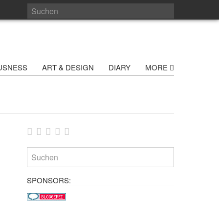
USNESS
ART & DESIGN
DIARY
MORE
SPONSORS: