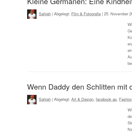
Kleine Germanen: Eine Kindheit
Sahjah
| Abgelegt:
Film & Fotografie
|
25. November 2
Wi
Ge
Ko
er
ei
Au
be
Wenn Daddy den Schlitten mit 
Sahjah
| Abgelegt:
Art & Design
,
facebook ap
,
Fashion
Wi
de
Sk
Na