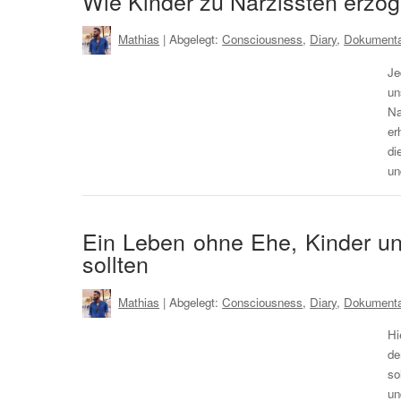
Wie Kinder zu Narzissten erzo
Mathias
| Abgelegt:
Consciousness
,
Diary
,
Dokumenta
Je
un
Na
er
di
un
Ein Leben ohne Ehe, Kinder un
sollten
Mathias
| Abgelegt:
Consciousness
,
Diary
,
Dokumenta
Hi
de
so
un