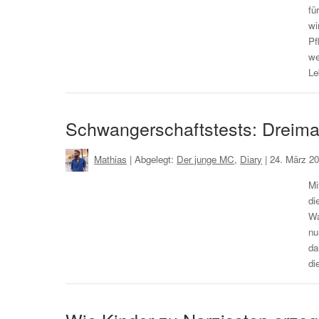
fü
wi
Pf
we
L
Schwangerschaftstests: Dreimal
Mathias
| Abgelegt:
Der junge MC
,
Diary
|
24. März 2
Mi
di
Wa
nu
da
di