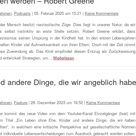
gen werden – Robert Greene
tionen
,
Podcasts
|
05. Februar 2025 um 15:21
|
Keine Kommentare
der Mensch besitzt narzisstische Züge. Dies liegt in unserer Natur, da wir
s selbst instinktiv an erste Stelle setzen. Robert Greene erklärt, dass
rzissmus seinen Ursprung in der Kindheit hat. In den ersten Lebensjahren
halten Kinder viel Aufmerksamkeit von ihren Eltern. Doch mit der Zeit nimmt
ese Zuwendung ab. Das Kind empfindet diesen Entzug als Zurückweisung
d entwickelt Strategien, um…
Weiterlesen
d andere Dinge, die wir angeblich hab
tionen
,
Feature
|
28. Dezember 2023 um 16:52
|
Keine Kommentare
er kommt das neue Video von dem Youtube-Kanal Einzelgänger (feat) mit
m Titel „Ein Leben ohne Ehe, Kinder und andere Dinge, die wir haben
llten“, in welchem eine kritische Perspektive auf gesellschaftliche Normen
d individuelle Lebensentscheidungen zum Ausdruck gebracht werden sollen.