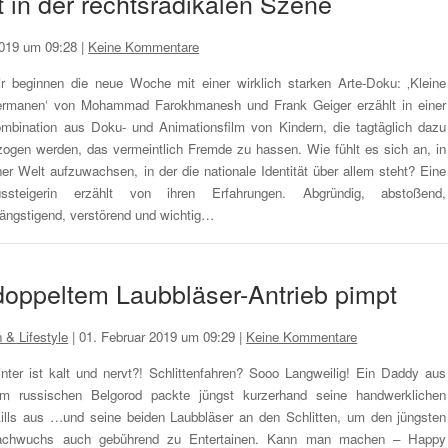
 in der rechtsradikalen Szene
019 um 09:28
|
Keine Kommentare
r beginnen die neue Woche mit einer wirklich starken Arte-Doku: ‚Kleine
rmanen‘ von Mohammad Farokhmanesh und Frank Geiger erzählt in einer
mbination aus Doku- und Animationsfilm von Kindern, die tagtäglich dazu
zogen werden, das vermeintlich Fremde zu hassen. Wie fühlt es sich an, in
ner Welt aufzuwachsen, in der die nationale Identität über allem steht? Eine
ssteigerin erzählt von ihren Erfahrungen. Abgründig, abstoßend,
ängstigend, verstörend und wichtig…
doppeltem Laubbläser-Antrieb pimpt
 & Lifestyle
|
01. Februar 2019 um 09:29
|
Keine Kommentare
nter ist kalt und nervt?! Schlittenfahren? Sooo Langweilig! Ein Daddy aus
m russischen Belgorod packte jüngst kurzerhand seine handwerklichen
ills aus …und seine beiden Laubbläser an den Schlitten, um den jüngsten
chwuchs auch gebührend zu Entertainen. Kann man machen – Happy