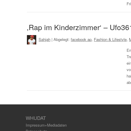
Fr
‚Rap im Kinderzimmer‘ – Ufo36
Sahjah
| Abgelegt:
facebook ap
,
Fashion & Lifestyle
,
Er
Tr
ei
vo
ha
a
WHUDAT
Impressum+Mediadaten