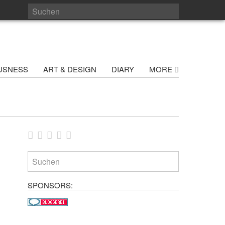
USNESS
ART & DESIGN
DIARY
MORE
SPONSORS: