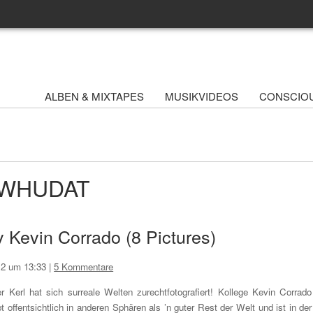
ALBEN & MIXTAPES
MUSIKVIDEOS
CONSCIO
- WHUDAT
 Kevin Corrado (8 Pictures)
12 um 13:33
|
5 Kommentare
r Kerl hat sich surreale Welten zurechtfotografiert! Kollege Kevin Corrado
bt offentsichtlich in anderen Sphären als ’n guter Rest der Welt und ist in der