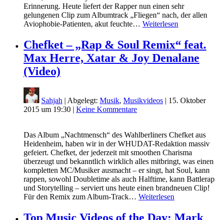
Erinnerung. Heute liefert der Rapper nun einen sehr
gelungenen Clip zum Albumtrack „Fliegen“ nach, der allen
Aviophobie-Patienten, akut feuchte…
Weiterlesen
Chefket – „Rap & Soul Remix“ feat.
Max Herre, Xatar & Joy Denalane
(Video)
Sahjah
| Abgelegt:
Musik
,
Musikvideos
|
15. Oktober
2015 um 19:30
|
Keine Kommentare
Das Album „Nachtmensch“ des Wahlberliners Chefket aus
Heidenheim, haben wir in der WHUDAT-Redaktion massiv
gefeiert. Chefket, der jederzeit mit smoothen Charisma
überzeugt und bekanntlich wirklich alles mitbringt, was einen
kompletten MC/Musiker ausmacht – er singt, hat Soul, kann
rappen, sowohl Doubletime als auch Halftime, kann Battlerap
und Storytelling – serviert uns heute einen brandneuen Clip!
Für den Remix zum Album-Track…
Weiterlesen
Top Music Videos of the Day: Mark