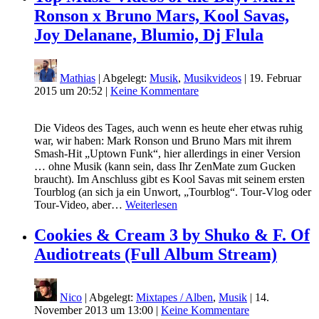
Ronson x Bruno Mars, Kool Savas,
Joy Delanane, Blumio, Dj Flula
Mathias
| Abgelegt:
Musik
,
Musikvideos
|
19. Februar
2015 um 20:52
|
Keine Kommentare
Die Videos des Tages, auch wenn es heute eher etwas ruhig
war, wir haben: Mark Ronson und Bruno Mars mit ihrem
Smash-Hit „Uptown Funk“, hier allerdings in einer Version
… ohne Musik (kann sein, dass Ihr ZenMate zum Gucken
braucht). Im Anschluss gibt es Kool Savas mit seinem ersten
Tourblog (an sich ja ein Unwort, „Tourblog“. Tour-Vlog oder
Tour-Video, aber…
Weiterlesen
Cookies & Cream 3 by Shuko & F. Of
Audiotreats (Full Album Stream)
Nico
| Abgelegt:
Mixtapes / Alben
,
Musik
|
14.
November 2013 um 13:00
|
Keine Kommentare