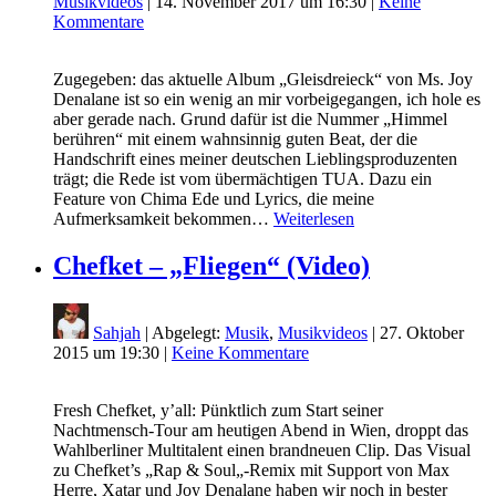
Musikvideos
|
14. November 2017 um 16:30
|
Keine
Kommentare
Zugegeben: das aktuelle Album „Gleisdreieck“ von Ms. Joy
Denalane ist so ein wenig an mir vorbeigegangen, ich hole es
aber gerade nach. Grund dafür ist die Nummer „Himmel
berühren“ mit einem wahnsinnig guten Beat, der die
Handschrift eines meiner deutschen Lieblingsproduzenten
trägt; die Rede ist vom übermächtigen TUA. Dazu ein
Feature von Chima Ede und Lyrics, die meine
Aufmerksamkeit bekommen…
Weiterlesen
Chefket – „Fliegen“ (Video)
Sahjah
| Abgelegt:
Musik
,
Musikvideos
|
27. Oktober
2015 um 19:30
|
Keine Kommentare
Fresh Chefket, y’all: Pünktlich zum Start seiner
Nachtmensch-Tour am heutigen Abend in Wien, droppt das
Wahlberliner Multitalent einen brandneuen Clip. Das Visual
zu Chefket’s „Rap & Soul„-Remix mit Support von Max
Herre, Xatar und Joy Denalane haben wir noch in bester