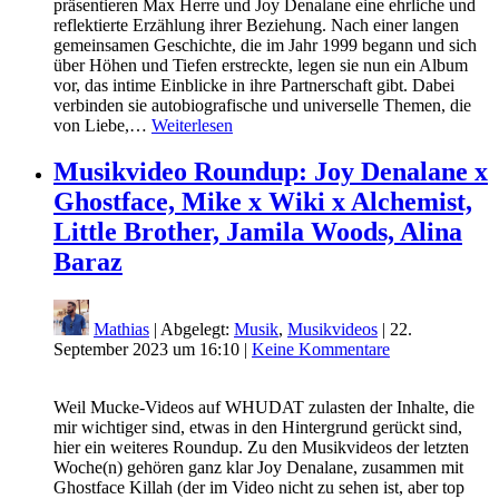
präsentieren Max Herre und Joy Denalane eine ehrliche und
reflektierte Erzählung ihrer Beziehung. Nach einer langen
gemeinsamen Geschichte, die im Jahr 1999 begann und sich
über Höhen und Tiefen erstreckte, legen sie nun ein Album
vor, das intime Einblicke in ihre Partnerschaft gibt. Dabei
verbinden sie autobiografische und universelle Themen, die
von Liebe,…
Weiterlesen
Musikvideo Roundup: Joy Denalane x
Ghostface, Mike x Wiki x Alchemist,
Little Brother, Jamila Woods, Alina
Baraz
Mathias
| Abgelegt:
Musik
,
Musikvideos
|
22.
September 2023 um 16:10
|
Keine Kommentare
Weil Mucke-Videos auf WHUDAT zulasten der Inhalte, die
mir wichtiger sind, etwas in den Hintergrund gerückt sind,
hier ein weiteres Roundup. Zu den Musikvideos der letzten
Woche(n) gehören ganz klar Joy Denalane, zusammen mit
Ghostface Killah (der im Video nicht zu sehen ist, aber top