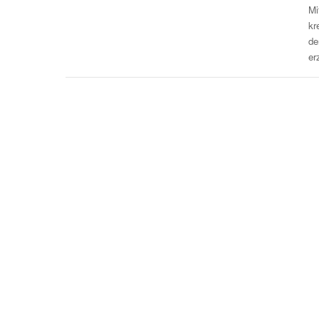
Mi
kr
de
er