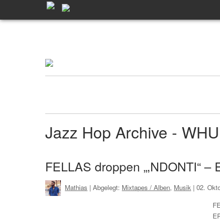
Jazz Hop Archive - WH
FELLAS droppen „‚NDONTI“ – E
Mathias
| Abgelegt:
Mixtapes / Alben
,
Musik
|
02. Okt
FE
EP