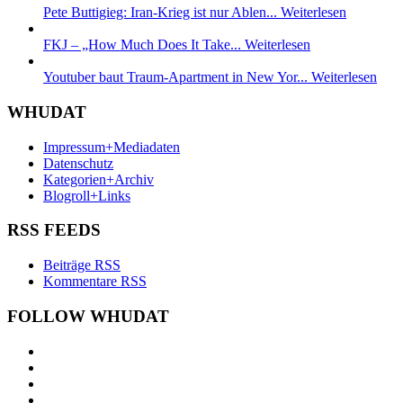
Pete Buttigieg: Iran-Krieg ist nur Ablen...
Weiterlesen
FKJ – „How Much Does It Take...
Weiterlesen
Youtuber baut Traum-Apartment in New Yor...
Weiterlesen
WHUDAT
Impressum+Mediadaten
Datenschutz
Kategorien+Archiv
Blogroll+Links
RSS FEEDS
Beiträge RSS
Kommentare RSS
FOLLOW WHUDAT