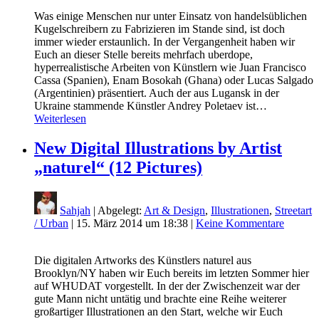
Was einige Menschen nur unter Einsatz von handelsüblichen
Kugelschreibern zu Fabrizieren im Stande sind, ist doch
immer wieder erstaunlich. In der Vergangenheit haben wir
Euch an dieser Stelle bereits mehrfach uberdope,
hyperrealistische Arbeiten von Künstlern wie Juan Francisco
Cassa (Spanien), Enam Bosokah (Ghana) oder Lucas Salgado
(Argentinien) präsentiert. Auch der aus Lugansk in der
Ukraine stammende Künstler Andrey Poletaev ist…
Weiterlesen
New Digital Illustrations by Artist
„naturel“ (12 Pictures)
Sahjah
| Abgelegt:
Art & Design
,
Illustrationen
,
Streetart
/ Urban
|
15. März 2014 um 18:38
|
Keine Kommentare
Die digitalen Artworks des Künstlers naturel aus
Brooklyn/NY haben wir Euch bereits im letzten Sommer hier
auf WHUDAT vorgestellt. In der der Zwischenzeit war der
gute Mann nicht untätig und brachte eine Reihe weiterer
großartiger Illustrationen an den Start, welche wir Euch