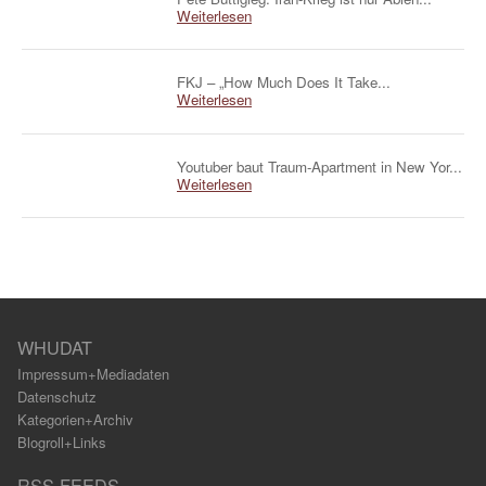
Weiterlesen
FKJ – „How Much Does It Take...
Weiterlesen
Youtuber baut Traum-Apartment in New Yor...
Weiterlesen
WHUDAT
Impressum+Mediadaten
Datenschutz
Kategorien+Archiv
Blogroll+Links
RSS FEEDS