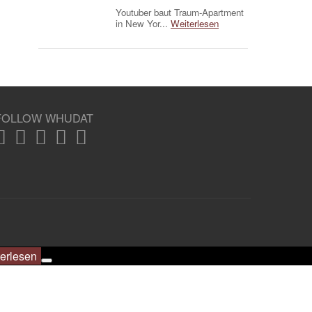
Youtuber baut Traum-Apartment
in New Yor...
Weiterlesen
FOLLOW WHUDAT
erlesen