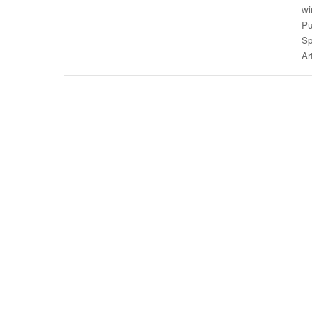
wi
Pu
Sp
Ar