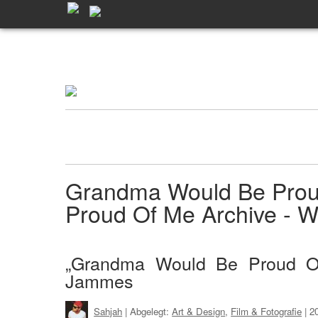
Grandma Would Be Pro
Proud Of Me Archive -
„Grandma Would Be Proud Of
Jammes
Sahjah
| Abgelegt:
Art & Design
,
Film & Fotografie
|
2