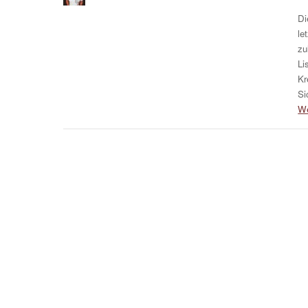
Di
le
zu
Li
Kr
Si
We