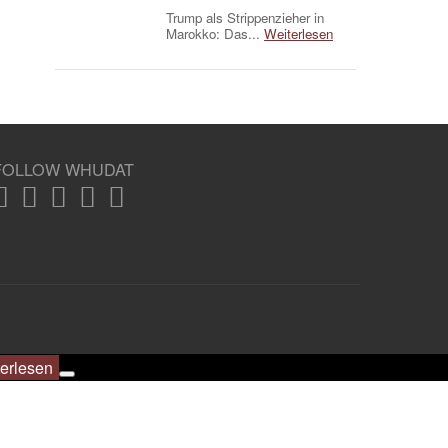
Trump als Strippenzieher in
Marokko: Das...
Weiterlesen
FOLLOW WHUDAT
erlesen