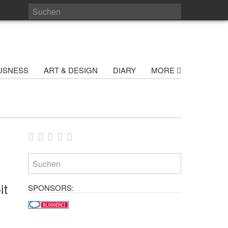
USNESS
ART & DESIGN
DIARY
MORE
it
SPONSORS: