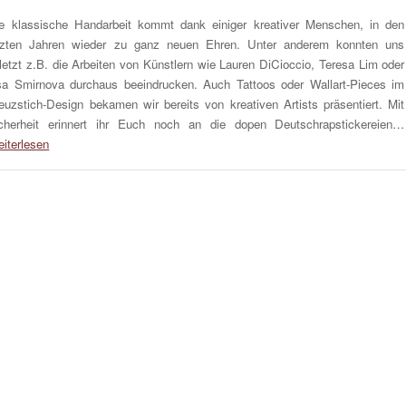
e klassische Handarbeit kommt dank einiger kreativer Menschen, in den
tzten Jahren wieder zu ganz neuen Ehren. Unter anderem konnten uns
letzt z.B. die Arbeiten von Künstlern wie Lauren DiCioccio, Teresa Lim oder
sa Smirnova durchaus beeindrucken. Auch Tattoos oder Wallart-Pieces im
euzstich-Design bekamen wir bereits von kreativen Artists präsentiert. Mit
cherheit erinnert ihr Euch noch an die dopen Deutschrapstickereien…
iterlesen