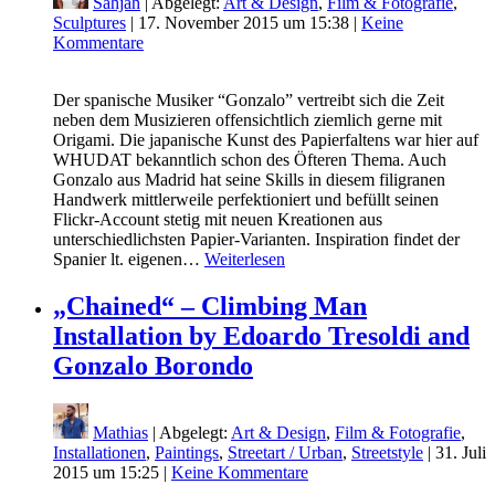
Sahjah
| Abgelegt:
Art & Design
,
Film & Fotografie
,
Sculptures
|
17. November 2015 um 15:38
|
Keine
Kommentare
Der spanische Musiker “Gonzalo” vertreibt sich die Zeit
neben dem Musizieren offensichtlich ziemlich gerne mit
Origami. Die japanische Kunst des Papierfaltens war hier auf
WHUDAT bekanntlich schon des Öfteren Thema. Auch
Gonzalo aus Madrid hat seine Skills in diesem filigranen
Handwerk mittlerweile perfektioniert und befüllt seinen
Flickr-Account stetig mit neuen Kreationen aus
unterschiedlichsten Papier-Varianten. Inspiration findet der
Spanier lt. eigenen…
Weiterlesen
„Chained“ – Climbing Man
Installation by Edoardo Tresoldi and
Gonzalo Borondo
Mathias
| Abgelegt:
Art & Design
,
Film & Fotografie
,
Installationen
,
Paintings
,
Streetart / Urban
,
Streetstyle
|
31. Juli
2015 um 15:25
|
Keine Kommentare