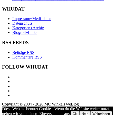
WHUDAT
Impressum+Mediadaten
Datenschutz
Kategorien+Archiv
Blogroll+Links
RSS FEEDS
Beiträge RSS
Kommentare RSS
FOLLOW WHUDAT
Copyright © 2004 - 2026 MC Winkels weBlog
Diese Website benutzt Cookies. Wenn du die Website weiter nutzt,
gehen wir von deinem Einverständnis aus.
OK
Nein
Weiterlesen