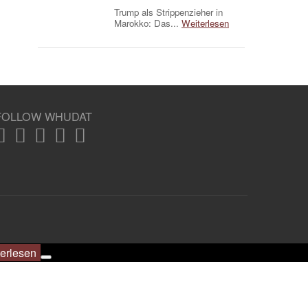
Trump als Strippenzieher in
Marokko: Das...
Weiterlesen
FOLLOW WHUDAT
erlesen