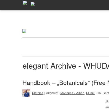
elegant Archive - WHUD
Handbook – „Botanicals“ (Free 
Mathias
| Abgelegt:
Mixtapes / Alben
,
Musik
|
16. Sep
„B
au