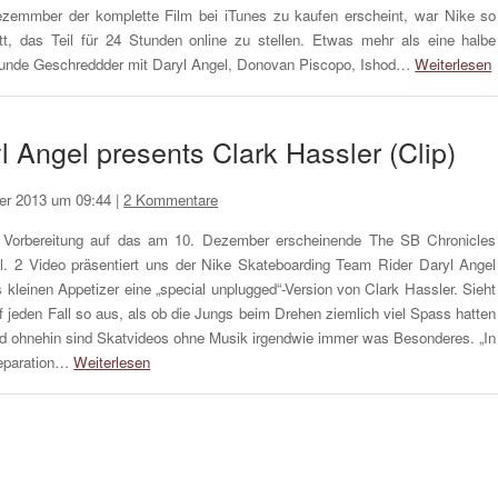
zemmber der komplette Film bei iTunes zu kaufen erscheint, war Nike so
tt, das Teil für 24 Stunden online zu stellen. Etwas mehr als eine halbe
unde Geschreddder mit Daryl Angel, Donovan Piscopo, Ishod…
Weiterlesen
 Angel presents Clark Hassler (Clip)
er 2013 um 09:44
|
2 Kommentare
 Vorbereitung auf das am 10. Dezember erscheinende The SB Chronicles
l. 2 Video präsentiert uns der Nike Skateboarding Team Rider Daryl Angel
s kleinen Appetizer eine „special unplugged“-Version von Clark Hassler. Sieht
f jeden Fall so aus, als ob die Jungs beim Drehen ziemlich viel Spass hatten
d ohnehin sind Skatvideos ohne Musik irgendwie immer was Besonderes. „In
eparation…
Weiterlesen