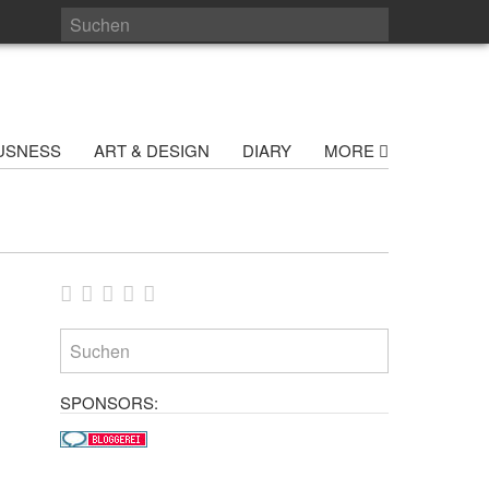
USNESS
ART & DESIGN
DIARY
MORE
SPONSORS: