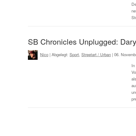
De
ne
St
SB Chronicles Unplugged: Daryl
Nico
| Abgelegt:
Sport
,
Streetart / Urban
|
06. Novemb
In
Vo
al
au
un
pr