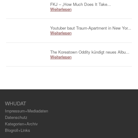
FKJ – „How Much Does It Take...
Weiterlesen
Youtuber baut Traum-Apartment in New Yor...
Weiterlesen
The Koreatown Oddity kündigt neues Albu...
Weiterlesen
WHUDAT
Impressum+Mediadaten
Datenschutz
Kategorien+Archiv
Blogroll+Links