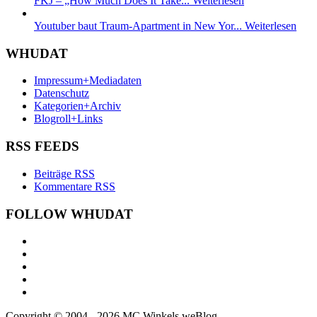
FKJ – „How Much Does It Take...
Weiterlesen
Youtuber baut Traum-Apartment in New Yor...
Weiterlesen
WHUDAT
Impressum+Mediadaten
Datenschutz
Kategorien+Archiv
Blogroll+Links
RSS FEEDS
Beiträge RSS
Kommentare RSS
FOLLOW WHUDAT
Copyright © 2004 - 2026 MC Winkels weBlog