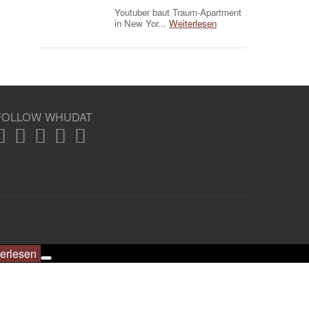
Youtuber baut Traum-Apartment
in New Yor...
Weiterlesen
FOLLOW WHUDAT
erlesen