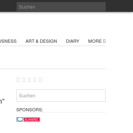
USNESS
ART & DESIGN
DIARY
MORE
n“
SPONSORS: