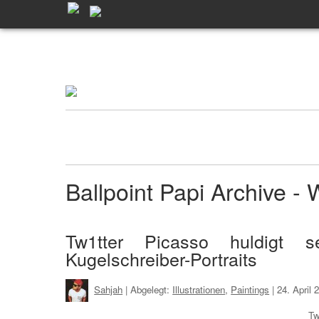
Ballpoint Papi Archive 
Tw1tter Picasso huldigt s
Kugelschreiber-Portraits
Sahjah
| Abgelegt:
Illustrationen
,
Paintings
|
24. April
Tw