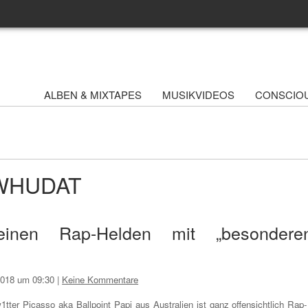
ALBEN & MIXTAPES
MUSIKVIDEOS
CONSCIO
- WHUDAT
einen Rap-Helden mit „besondere
 2018 um 09:30
|
Keine Kommentare
1tter Picasso aka Ballpoint Papi aus Australien ist ganz offensichtlich Rap-