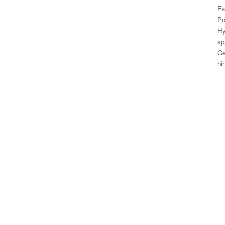
Fa
Po
Hy
sp
Ge
hi