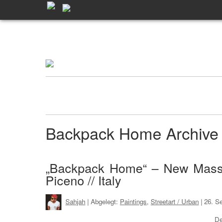
Backpack Home Archiv
„Backpack Home“ – New Massive
Piceno // Italy
Sahjah
| Abgelegt:
Paintings
,
Streetart / Urban
|
26. S
De