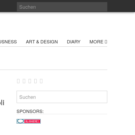
USNESS
ART & DESIGN
DIARY
MORE
li
SPONSORS: