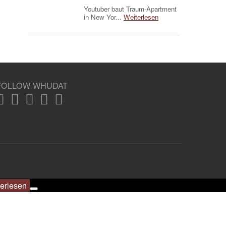
Youtuber baut Traum-Apartment
in New Yor...
Weiterlesen
FOLLOW WHUDAT
erlesen