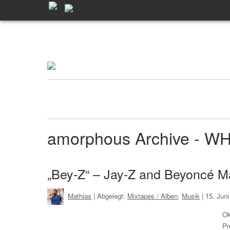
amorphous Archive - 
„Bey-Z“ – Jay-Z and Beyoncé M
Mathias
| Abgelegt:
Mixtapes / Alben
,
Musik
|
15. Jun
Ok
Pr