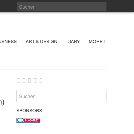
USNESS
ART & DESIGN
DIARY
MORE
m)
SPONSORS: