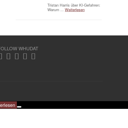
Tristan Harris über KI-Gefahren:
Warum ...
Weiterlesen
FOLLOW WHUDAT
erlesen