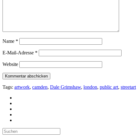
Name
*
E-Mail-Adresse
*
Website
Tags:
artwork
,
camden
,
Dale Grimshaw
,
london
,
public art
,
streetart