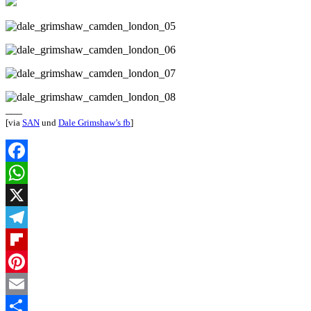
___
[via
SAN
und
Dale Grimshaw’s fb
]
Facebook
WhatsApp
X
Telegram
Flipboard
Pinterest
Email