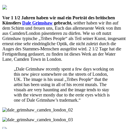
Vor 1 1/2 Jahren haben wir mal ein Porträt des britischen
Künstlers
Dale Grimshaw
gebracht,
seither haben wir ihn auf
dem Schirm und freuen uns, Euch das allerneueste Werk von ihm
aus Camden/London päsentieren zu dürfen. Wie so oft nutzt
Grimshaw typische „Tribes People“ als Teil seiner Kunst, insgesamt
erneut eine sehr eindringliche Optik, die nicht zuletzt durch die
Auges des Stammes-Menschen ausgelöst wird. 2 1/2 Tage hat die
Fertigstellung gedauert, zu finden ist dieses Werk an der Water
Lane, Camden Town in London.
„Dale Grimshaw recently spent a few days working on
this new piece somewhere on the streets of London,
UK. The image is his usual „Tribes People“ that the
artist has been using in all of his recent murals. The
visuals are very haunting and the image tends to stay
with the viewer mostly due to the eerie eyes which is
one of Dale Grimshaw’s trademark.“