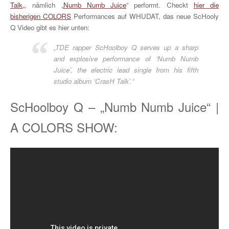
Talk
„, nämlich „
Numb Numb Juice
“ performt. Checkt
hier die
bisherigen COLORS
Performances auf WHUDAT, das neue ScHooly
Q Video gibt es hier unten:
„TDE rapper ScHoolboy Q serves up a sharp
and explosive performance of ‘Numb Numb
Juice’, the electric lead single from his fifth
studio album ‘CrasH Talk’.“
ScHoolboy Q – „Numb Numb Juice“ |
A COLORS SHOW: