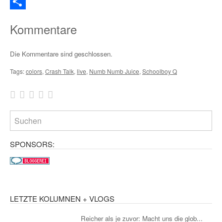
Email
Teilen
Kommentare
Die Kommentare sind geschlossen.
Tags:
colors
,
Crash Talk
,
live
,
Numb Numb Juice
,
Schoolboy Q
SPONSORS:
LETZTE KOLUMNEN + VLOGS
Reicher als je zuvor: Macht uns die glob...