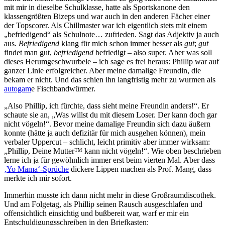
mit mir in dieselbe Schulklasse, hatte als Sportskanone den
klassengrößten Bizeps und war auch in den anderen Fächer einer
der Topscorer. Als Chillmaster war ich eigentlich stets mit einem
„befriedigend“ als Schulnote… zufrieden. Sagt das Adjektiv ja auch
aus.
Befriedigend
klang für mich schon immer besser als
gut
;
gut
findet man gut,
befriedigend
befriedigt – also super. Aber was soll
dieses Herumgeschwurbele – ich sage es frei heraus: Phillip war auf
ganzer Linie erfolgreicher. Aber meine damalige Freundin, die
bekam er nicht. Und das schien ihn langfristig mehr zu wurmen als
autogam
e Fischbandwürmer.
„Also Phillip, ich fürchte, dass sieht meine Freundin anders!“. Er
schaute sie an, „Was willst du mit diesem Loser. Der kann doch gar
nicht vögeln!“. Bevor meine damalige Freundin sich dazu äußern
konnte (hätte ja auch defizitär für mich ausgehen können), mein
verbaler Uppercut – schlicht, leicht primitiv aber immer wirksam:
„Phillip, Deine Mutter™ kann nicht vögeln!“. Wie oben beschrieben
lerne ich ja für gewöhnlich immer erst beim vierten Mal. Aber dass
‚Yo Mama‘-Sprüche
dickere Lippen machen als Prof. Mang, dass
merkte ich mir sofort.
Immerhin musste ich dann nicht mehr in diese Großraumdiscothek.
Und am Folgetag, als Phillip seinen Rausch ausgeschlafen und
offensichtlich einsichtig und bußbereit war, warf er mir ein
Entschuldigungsschreiben in den Briefkasten: