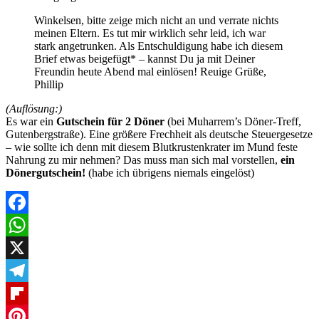
Winkelsen, bitte zeige mich nicht an und verrate nichts
meinen Eltern. Es tut mir wirklich sehr leid, ich war
stark angetrunken. Als Entschuldigung habe ich diesem
Brief etwas beigefügt* – kannst Du ja mit Deiner
Freundin heute Abend mal einlösen! Reuige Grüße,
Phillip
(Auflösung:)
Es war ein
Gutschein für 2 Döner
(bei Muharrem’s Döner-Treff,
Gutenbergstraße). Eine größere Frechheit als deutsche Steuergesetze
– wie sollte ich denn mit diesem Blutkrustenkrater im Mund feste
Nahrung zu mir nehmen? Das muss man sich mal vorstellen,
ein
Dönergutschein!
(habe ich übrigens niemals eingelöst)
Facebook
WhatsApp
X
Telegram
Flipboard