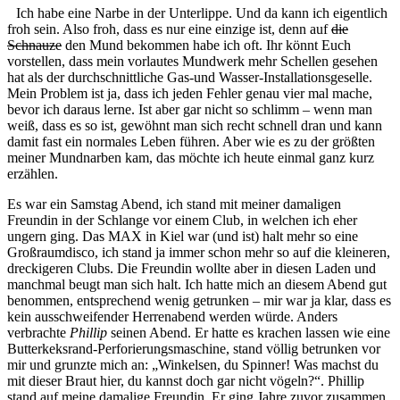
Ich habe eine Narbe in der Unterlippe. Und da kann ich eigentlich
froh sein. Also froh, dass es nur eine einzige ist, denn auf
die
Schnauze
den Mund bekommen habe ich oft. Ihr könnt Euch
vorstellen, dass mein vorlautes Mundwerk mehr Schellen gesehen
hat als der durchschnittliche Gas-und Wasser-Installationsgeselle.
Mein Problem ist ja, dass ich jeden Fehler genau vier mal mache,
bevor ich daraus lerne. Ist aber gar nicht so schlimm – wenn man
weiß, dass es so ist, gewöhnt man sich recht schnell dran und kann
damit fast ein normales Leben führen. Aber wie es zu der größten
meiner Mundnarben kam, das möchte ich heute einmal ganz kurz
erzählen.
Es war ein Samstag Abend, ich stand mit meiner damaligen
Freundin in der Schlange vor einem Club, in welchen ich eher
ungern ging. Das MAX in Kiel war (und ist) halt mehr so eine
Großraumdisco, ich stand ja immer schon mehr so auf die kleineren,
dreckigeren Clubs. Die Freundin wollte aber in diesen Laden und
manchmal beugt man sich halt. Ich hatte mich an diesem Abend gut
benommen, entsprechend wenig getrunken – mir war ja klar, dass es
kein ausschweifender Herrenabend werden würde. Anders
verbrachte
Phillip
seinen Abend. Er hatte es krachen lassen wie eine
Butterkeksrand-Perforierungsmaschine, stand völlig betrunken vor
mir und grunzte mich an: „Winkelsen, du Spinner! Was machst du
mit dieser Braut hier, du kannst doch gar nicht vögeln?“. Phillip
stand auf meine damalige Freundin. Er ging Jahre zuvor zusammen